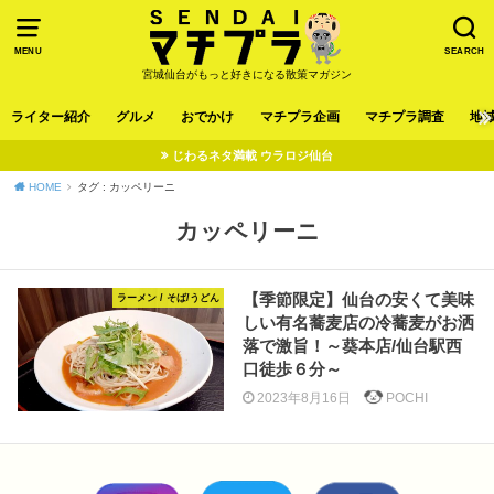
MENU
SEARCH
宮城仙台がもっと好きになる散策マガジン
ライター紹介
グルメ
おでかけ
マチプラ企画
マチプラ調査
地
じわるネタ満載 ウラロジ仙台
HOME
タグ : カッペリーニ
カッペリーニ
【季節限定】仙台の安くて美味
ラーメン / そば/うどん
しい有名蕎麦店の冷蕎麦がお洒
落で激旨！～葵本店/仙台駅西
口徒歩６分～
2023年8月16日
POCHI