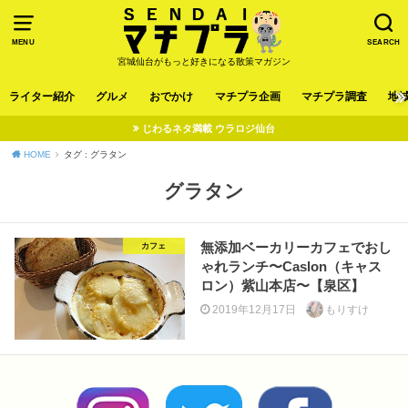
MENU
SEARCH
宮城仙台がもっと好きになる散策マガジン
ライター紹介
グルメ
おでかけ
マチプラ企画
マチプラ調査
地
じわるネタ満載 ウラロジ仙台
HOME
タグ : グラタン
グラタン
無添加ベーカリーカフェでおし
カフェ
ゃれランチ〜Caslon（キャス
ロン）紫山本店〜【泉区】
2019年12月17日
もりすけ