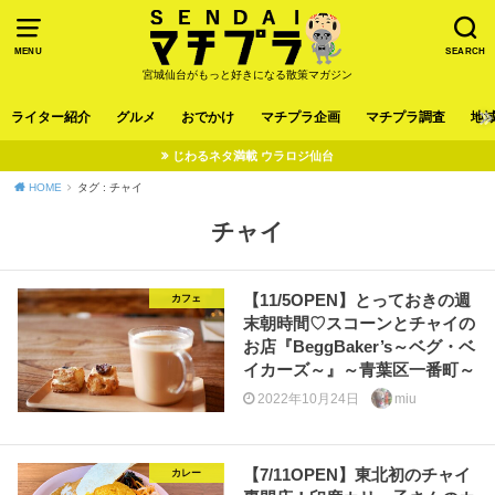
MENU
SEARCH
宮城仙台がもっと好きになる散策マガジン
ライター紹介
グルメ
おでかけ
マチプラ企画
マチプラ調査
地
じわるネタ満載 ウラロジ仙台
HOME
タグ : チャイ
チャイ
【11/5OPEN】とっておきの週
カフェ
末朝時間♡スコーンとチャイの
お店『BeggBaker’s～ベグ・ベ
イカーズ～』～青葉区一番町～
2022年10月24日
miu
【7/11OPEN】東北初のチャイ
カレー