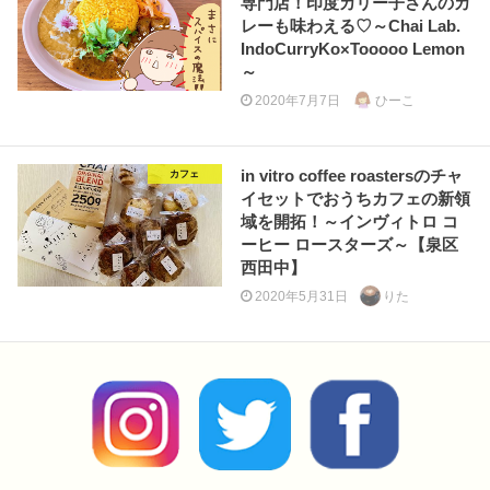
専門店！印度カリー子さんのカ
レーも味わえる♡～Chai Lab.
IndoCurryKo×Tooooo Lemon
～
2020年7月7日
ひーこ
in vitro coffee roastersのチャ
カフェ
イセットでおうちカフェの新領
域を開拓！～インヴィトロ コ
ーヒー ロースターズ～【泉区
西田中】
2020年5月31日
りた