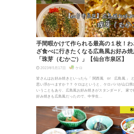
手間暇かけて作られる最高の１枚！わ
ざ食べに行きたくなる広島風お好み焼
「珠芽（むかご）」【仙台市泉区】
2023年5月17日
ケロ
皆さんはお好み焼きといったら「 関西風 or 広島風 」 
思い浮かべますか？？ ケロはというと、ケロパパが山口県
いうこともあり、広島風お好み焼きがスタンダード。 家で
好み焼きも広島風だったので、中学生…
和