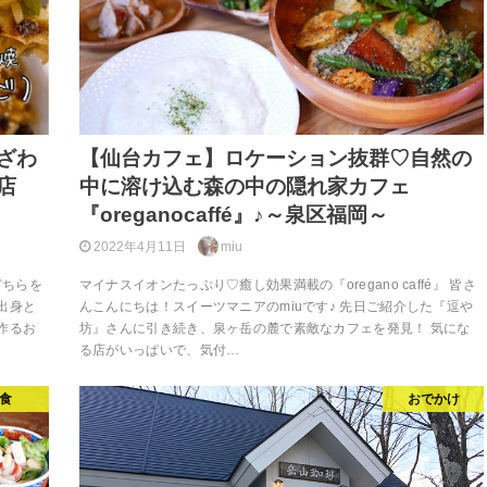
ざわ
【仙台カフェ】ロケーション抜群♡自然の
店
中に溶け込む森の中の隠れ家カフェ
『oreganocaffé』♪～泉区福岡～
2022年4月11日
miu
どちらを
マイナスイオンたっぷり♡癒し効果満載の『oregano caffé』 皆さ
出身と
んこんにちは！スイーツマニアのmiuです♪ 先日ご紹介した『逗や
作るお
坊』さんに引き続き、泉ヶ岳の麓で素敵なカフェを発見！ 気にな
る店がいっぱいで、気付…
食
おでかけ