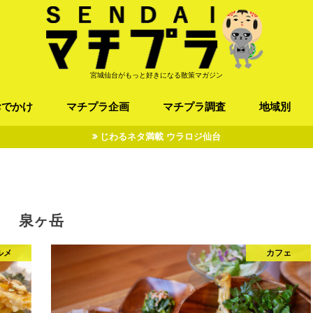
宮城仙台がもっと好きになる散策マガジン
おでかけ
マチプラ企画
マチプラ調査
地域別
じわるネタ満載 ウラロジ仙台
ば/うどん
フレンチ / スペイン
お店
施設
公園
お寺/神社/史跡
スポーツ
エンターティメント
オトアルキ
マチプラ企業訪問
ファッション
ブラミヤギ
マチプラ漫画
マチプラ小説
歴史
仙台
県北
県南
三陸
泉ヶ岳
ルメ
カフェ