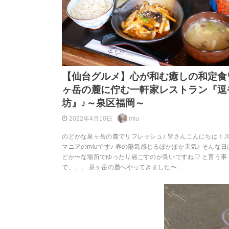
【仙台グルメ】心が和む癒しの和定食
ヶ岳の麓に佇む一軒家レストラン『逗
坊』♪～泉区福岡～
2022年4月10日
miu
のどかな泉ヶ岳の麓でリフレッシュ♪ 皆さんこんにちは！
マニアのmiuです♪ 春の陽気感じるぽかぽか天気♪ そんな
どか〜な場所でゆったり過ごすのが良いですね♡ と言う事
で、、、 泉ヶ岳の麓へやってきました〜…