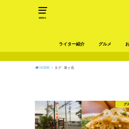
MENU
ライター紹介
グルメ
パン
ラーメン / そ
カレー
カフェ
スイーツ
和食
イタリアン / 
中華 / 韓国料理
エスニック料理
肉料理
魚料理
HOME
タグ : 泉ヶ岳
グ