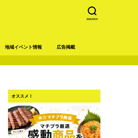
SEARCH
地域イベント情報
広告掲載
青葉区
宮城野区
太白区
若林区
泉区
オススメ！