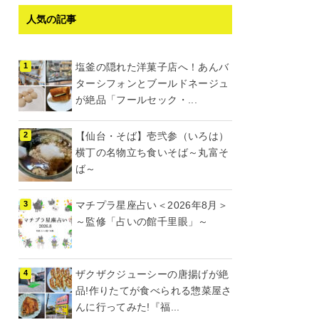
人気の記事
塩釜の隠れた洋菓子店へ！あんバ
ターシフォンとブールドネージュ
が絶品「フールセック・...
【仙台・そば】壱弐参（いろは）
横丁の名物立ち食いそば～丸富そ
ば～
マチプラ星座占い＜2026年8月＞
～監修「占いの館千里眼」～
ザクザクジューシーの唐揚げが絶
品!作りたてが食べられる惣菜屋さ
んに行ってみた!『福...