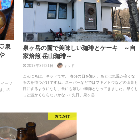
♡泉
泉ヶ岳の麓で美味しい珈琲とケーキ ～自
や
家焙煎 岳山珈琲～
2017年3月21日
キッド
こんにちは、キッドです。 春分の日を迎え、あとは気温が高くな
るのを待つだけですね。スーパーなどではフキノトウなどの山菜も
スイーツ
目にするようになり、食にも嬉しい季節となってきました。早くも
日は、の
っと温かくならないかな～♪ 先日、泉ヶ岳…
おでかけ