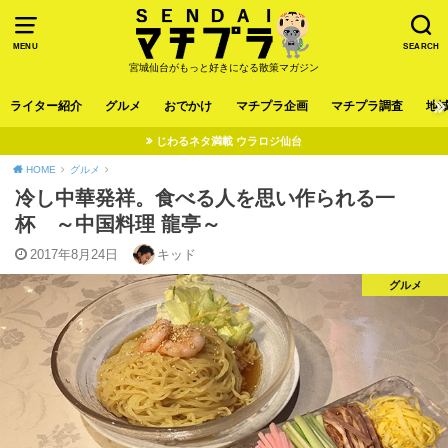
MENU
SEARCH
宮城仙台がもっと好きになる散策マガジン
ライター紹介
グルメ
おでかけ
マチプラ企画
マチプラ調査
地
じわるネタ満載 ウラロジ仙台
HOME
グルメ
冷し中華発祥。食べる人を思い作られる一
杯 ～中国料理 龍亭～
2017年8月24日
キッド
グルメ