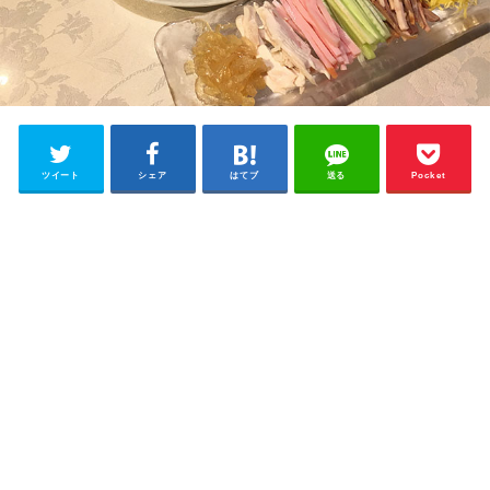
ツイート
シェア
はてブ
送る
Pocket