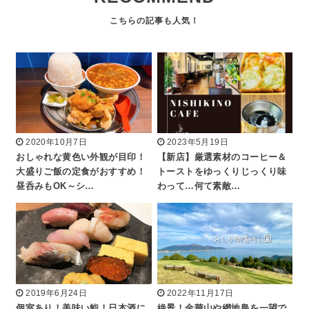
2020年10月7日
2023年5月19日
おしゃれな黄色い外観が目印！
【新店】厳選素材のコーヒー＆
大盛りご飯の定食がおすすめ！
トーストをゆっくりじっくり味
昼呑みもOK～シ…
わって…何て素敵…
2019年6月24日
2022年11月17日
個室あり！美味い鮨！日本酒に
絶景！金華山や網地島を一望で