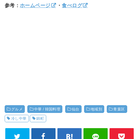
参考：
ホームページ
・
食べログ
グルメ
中華 / 韓国料理
仙台
地域別
青葉区
冷し中華
錦町