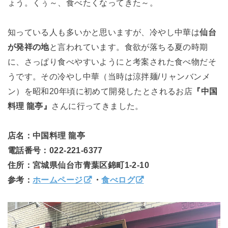
ょう。くぅ～、食べたくなってきた～。
知っている人も多いかと思いますが、冷やし中華は
仙台
が発祥の地
と言われています。食欲が落ちる夏の時期
に、さっぱり食べやすいようにと考案された食べ物だそ
うです。その冷やし中華（当時は涼拌麺/リャンバンメ
ン）を昭和20年頃に初めて開発したとされるお店
『中国
料理 龍亭』
さんに行ってきました。
店名：中国料理 龍亭
電話番号：022-221-6377
住所：宮城県仙台市青葉区錦町1-2-10
参考：
ホームページ
・
食べログ