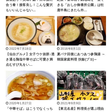
合う肴！接客良し！こんな贅沢
きる「おしか御番所公園」は牡
もいいんじゃない…
鹿半島にきたら外…
2022年7月18日
2016年8月1日
【仙台グルメ】女子ウケ抜群♪透
夏バテ回復にあつあつ参鶏湯 ～
き通る鶏塩中華そばに可愛さ満
韓国家庭料理 扶餘(プヨ)～
点むすび丸をい…
2020年1月27日
2021年9月9日
「中華そば」はこうでなくっち
【東北名産】料理長が選ぶ理由