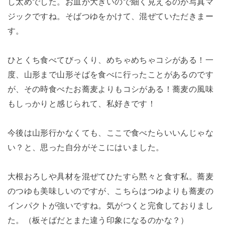
し太めでした。お皿が大きいので細く見えるのが写真マ
ジックですね。そばつゆをかけて、混ぜていただきまー
す。
ひとくち食べてびっくり、めちゃめちゃコシがある！一
度、山形まで山形そばを食べに行ったことがあるのです
が、その時食べたお蕎麦よりもコシがある！蕎麦の風味
もしっかりと感じられて、私好きです！
今後は山形行かなくても、ここで食べたらいいんじゃな
い？と、思った自分がそこにはいました。
大根おろしや具材を混ぜてひたすら黙々と食す私。蕎麦
のつゆも美味しいのですが、こちらはつゆよりも蕎麦の
インパクトが強いですね。気がつくと完食しておりまし
た。（板そばだとまた違う印象になるのかな？）