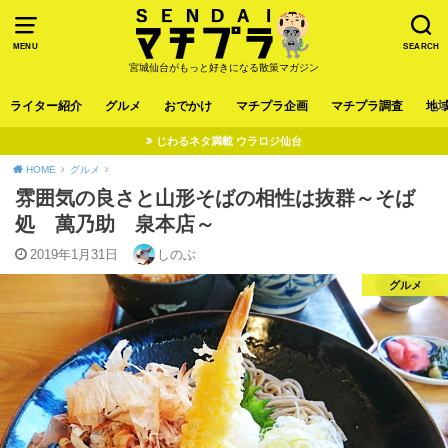
MENU
SEARCH
宮城仙台がもっと好きになる散策マガジン
ライター紹介
グルメ
おでかけ
マチプラ企画
マチプラ調査
地
じわるネタ満載 ウラロジ仙台
HOME
グルメ
雰囲気の良さと山形そばの相性は抜群～そば
処 萬乃助 泉本店～
2019年1月31日
しのぶ
グルメ