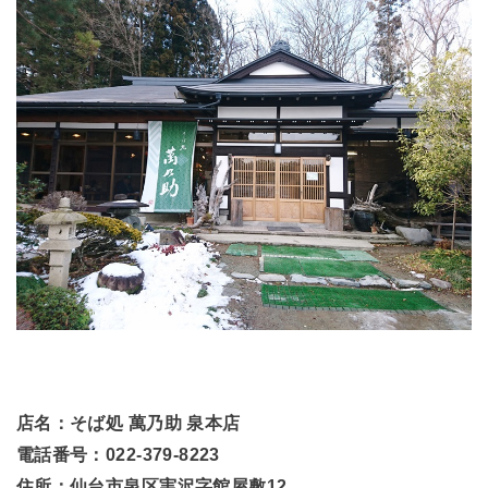
店名：そば処 萬乃助 泉本店
電話番号：022-379-8223
住所：仙台市泉区実沢字館屋敷12