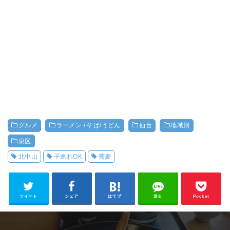
グルメ
ラーメン / そば/うどん
仙台
地域別
泉区
北中山
子連れOK
蕎麦
ツイート
シェア
はてブ
送る
Pocket