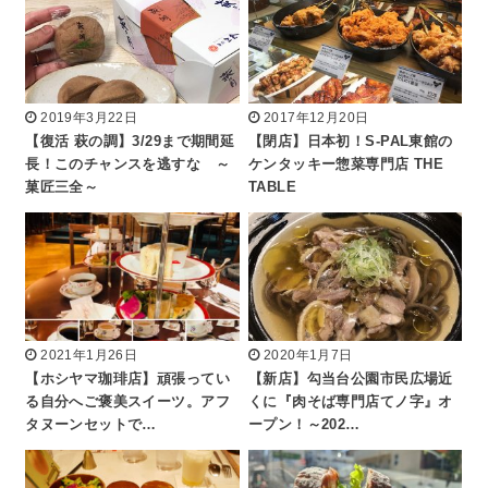
2019年3月22日
2017年12月20日
【復活 萩の調】3/29まで期間延
【閉店】日本初！S-PAL東館の
長！このチャンスを逃すな ～
ケンタッキー惣菜専門店 THE
菓匠三全～
TABLE
2021年1月26日
2020年1月7日
【ホシヤマ珈琲店】頑張ってい
【新店】勾当台公園市民広場近
る自分へご褒美スイーツ。アフ
くに『肉そば専門店てノ字』オ
タヌーンセットで…
ープン！～202…