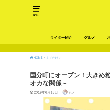
MENU
ライター紹介
グルメ
パン
ラーメン / そ
カレー
カフェ
スイーツ
和食
イタリアン / 
中華 / 韓国料理
エスニック料理
肉料理
魚料理
HOME
おでかけ
国分町にオープン！大きめ
オカな関係～
2019年6月15日
もえ