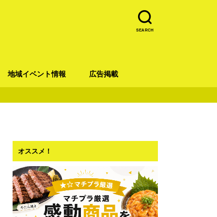
SEARCH
地域イベント情報
広告掲載
青葉区
宮城野区
太白区
若林区
泉区
オススメ！