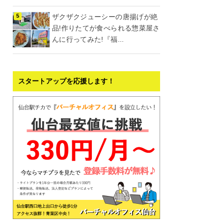
ザクザクジューシーの唐揚げが絶
品!作りたてが食べられる惣菜屋さ
んに行ってみた!『福...
スタートアップを応援します！