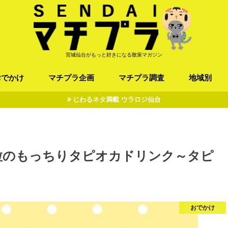
宮城仙台がもっと好きになる散策マガジン
おでかけ
マチプラ企画
マチプラ調査
地域別
じわるネタ満載 ウラロジ仙台
ば/うどん
フレンチ / スペイン
お店
施設
公園
お寺/神社/史跡
スポーツ
エンターティメント
オトアルキ
マチプラ企業訪問
ファッション
ブラミヤギ
マチプラ漫画
マチプラ小説
歴史
仙台
県北
県南
三陸
粒のもっちりタピオカドリンク～タピ
おでかけ