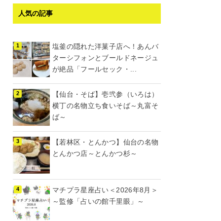
人気の記事
塩釜の隠れた洋菓子店へ！あんバ
ターシフォンとブールドネージュ
が絶品「フールセック・...
【仙台・そば】壱弐参（いろは）
横丁の名物立ち食いそば～丸富そ
ば～
【若林区・とんかつ】仙台の名物
とんかつ店～とんかつ杉～
マチプラ星座占い＜2026年8月＞
～監修「占いの館千里眼」～