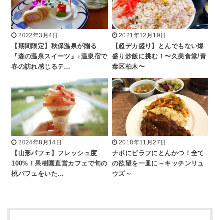
2022年3月4日
2021年12月19日
【期間限定】秋保温泉が贈る
【超デカ盛り】とんでもない爆
『森の温泉スイーツ』♪温泉宿で
盛り炒飯に挑む！〜久美食堂/青
春の訪れ感じるテ…
葉区柏木〜
2024年8月14日
2018年11月27日
【山形パフェ】フレッシュ度
ナポにピラフにとんかつ！全て
100%！果樹園直営カフェで旬の
の欲望を一皿に～キッチンリュ
桃パフェをいた…
ウズ～