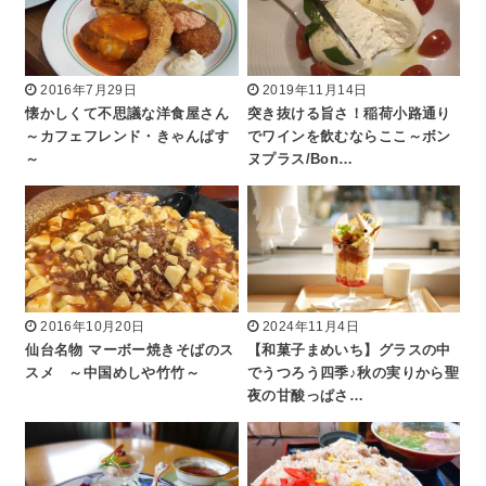
2016年7月29日
2019年11月14日
懐かしくて不思議な洋食屋さん
突き抜ける旨さ！稲荷小路通り
～カフェフレンド・きゃんぱす
でワインを飲むならここ～ボン
～
ヌプラス/Bon…
2016年10月20日
2024年11月4日
仙台名物 マーボー焼きそばのス
【和菓子まめいち】グラスの中
スメ ～中国めしや竹竹～
でうつろう四季♪秋の実りから聖
夜の甘酸っぱさ…