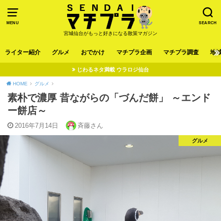
MENU
SEARCH
宮城仙台がもっと好きになる散策マガジン
ライター紹介
グルメ
おでかけ
マチプラ企画
マチプラ調査
地
じわるネタ満載 ウラロジ仙台
HOME
グルメ
素朴で濃厚 昔ながらの「づんだ餅」 ～エンド
ー餅店～
2016年7月14日
斉藤さん
グルメ