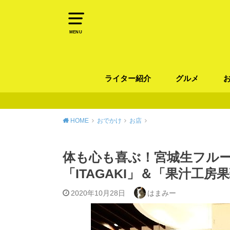
MENU
ライター紹介
グルメ
パン
ラーメン / そ
カレー
カフェ
スイーツ
和食
イタリアン / 
中華 / 韓国料理
エスニック料理
肉料理
魚料理
HOME
おでかけ
お店
体も心も喜ぶ！宮城生フル
「ITAGAKI」＆「果汁工房果琳
2020年10月28日
はまみー