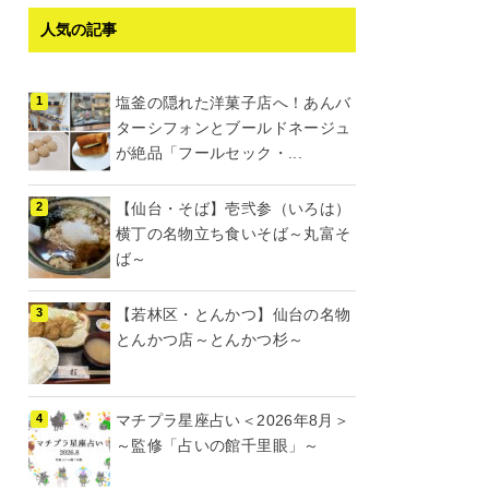
人気の記事
塩釜の隠れた洋菓子店へ！あんバ
ターシフォンとブールドネージュ
が絶品「フールセック・...
【仙台・そば】壱弐参（いろは）
横丁の名物立ち食いそば～丸富そ
ば～
【若林区・とんかつ】仙台の名物
とんかつ店～とんかつ杉～
マチプラ星座占い＜2026年8月＞
～監修「占いの館千里眼」～