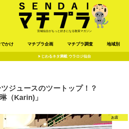
宮城仙台がもっと好きになる散策マガジン
おでかけ
マチプラ企画
マチプラ調査
地域別
じわるネタ満載 ウラロジ仙台
ば/うどん
フレンチ / スペイン
お店
施設
公園
お寺/神社/史跡
スポーツ
エンターティメント
オトアルキ
マチプラ企業訪問
ファッション
ブラミヤギ
マチプラ漫画
マチプラ小説
歴史
仙台
県北
県南
三陸
ーツジュースのツートップ！？
（Karin)」
お店