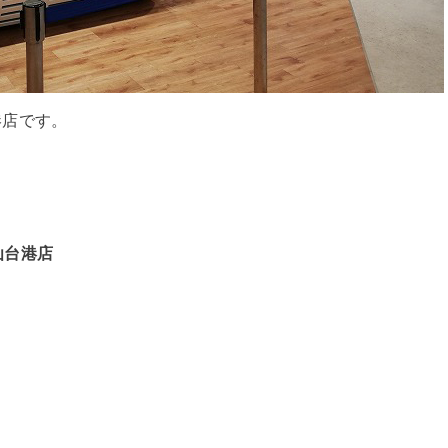
港店です。
仙台港店