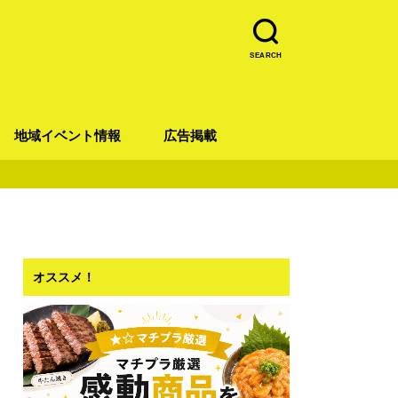
SEARCH
地域イベント情報
広告掲載
青葉区
宮城野区
太白区
若林区
泉区
オススメ！