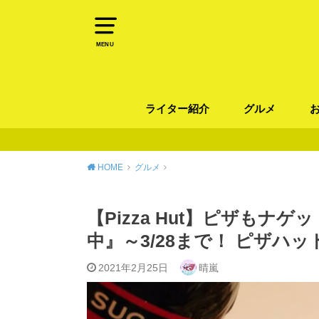
MENU
ライター紹介
グルメ
パン
ラーメン / そ
カレー
カフェ
スイーツ
和食
イタリアン / 
中華 / 韓国料理
エスニック料理
肉料理
魚料理
HOME
グルメ
【Pizza Hut】ピザもナ
中』～3/28まで！ ピザハッ
2021年2月25日
晴嵐