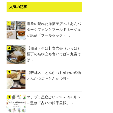
人気の記事
塩釜の隠れた洋菓子店へ！あんバ
ターシフォンとブールドネージュ
が絶品「フールセック・...
【仙台・そば】壱弐参（いろは）
横丁の名物立ち食いそば～丸富そ
ば～
【若林区・とんかつ】仙台の名物
とんかつ店～とんかつ杉～
マチプラ星座占い＜2026年8月＞
～監修「占いの館千里眼」～