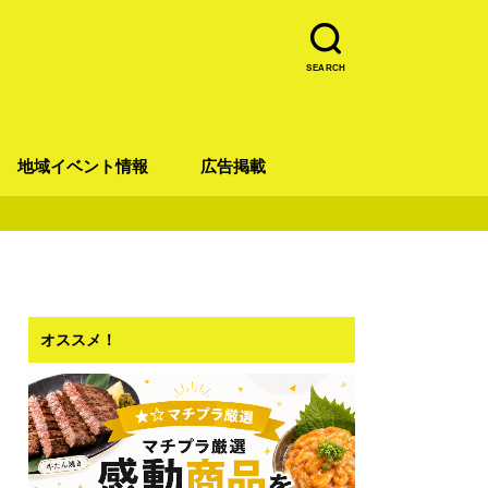
SEARCH
地域イベント情報
広告掲載
青葉区
宮城野区
太白区
若林区
泉区
オススメ！