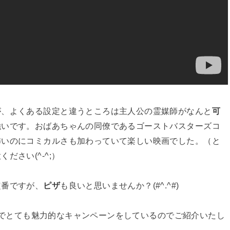
が、よくある設定と違うところは主人公の霊媒師がなんと
可
強いです。おばあちゃんの同僚であるゴーストバスターズコ
怖いのにコミカルさも加わっていて楽しい映画でした。（と
さい(^-^;）
定番ですが、
ピザ
も良いと思いませんか？(#^.^#)
でとても魅力的なキャンペーンをしているのでご紹介いたし