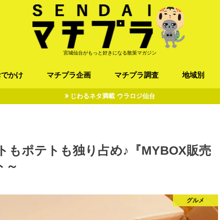
宮城仙台がもっと好きになる散策マガジン
おでかけ
マチプラ企画
マチプラ調査
地域別
じわるネタ満載 ウラロジ仙台
ば/うどん
フレンチ / スペイン
お店
施設
公園
お寺/神社/史跡
スポーツ
エンターティメント
オトアルキ
マチプラ企業訪問
ファッション
ブラミヤギ
マチプラ漫画
マチプラ小説
歴史
仙台
県北
県南
三陸
ゲットもポテトも独り占め♪『MYBOX販売
ト～
グルメ