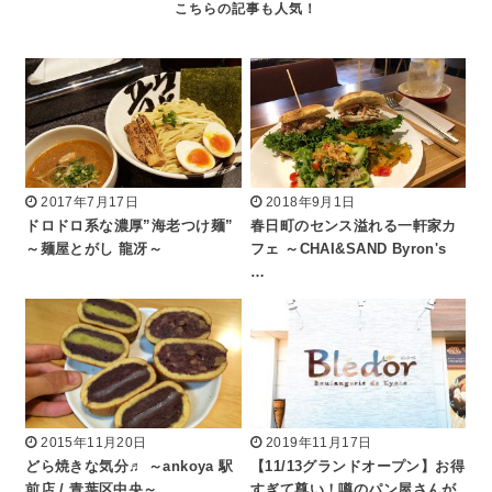
2017年7月17日
2018年9月1日
ドロドロ系な濃厚”海老つけ麺”
春日町のセンス溢れる一軒家カ
～麺屋とがし 龍冴～
フェ ～CHAI&SAND Byron's
…
2015年11月20日
2019年11月17日
どら焼きな気分♬ ～ankoya 駅
【11/13グランドオープン】お得
前店 / 青葉区中央～
すぎて尊い！噂のパン屋さんが