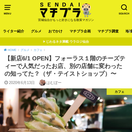
MENU
SEARCH
宮城仙台がもっと好きになる散策マガジン
ライター紹介
グルメ
おでかけ
マチプラ企画
マチプラ調査
地
じわるネタ満載 ウラロジ仙台
HOME
グルメ
カフェ
【新店6/1 OPEN】フォーラス１階のチーズテ
ィーで人気だったお店、別の店舗に変わった
の知ってた？（ザ・テイストショップ）〜
2020年6月13日
はむぼー
カフェ