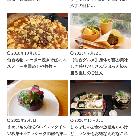
六丁の目に…
2016年10月20日
2023年7月22日
仙台名物 マーボー焼きそばのス
【仙台グルメ】身体が喜ぶ美味
スメ ～中国めしや竹竹～
しさ盛りだくさん♡ほっと染み
渡る癒しのごはん…
2021年2月3日
2020年10月31日
まめいちの贈るSt.バレンタイン
しゃぶしゃぶ食べ放題もいいけ
♡和菓子×クラシックの融合第二
ど、ランチもお徳なんだなこれ