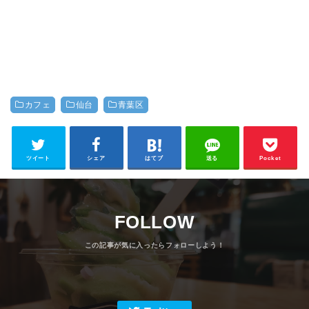
カフェ
仙台
青葉区
ツイート
シェア
はてブ
送る
Pocket
FOLLOW