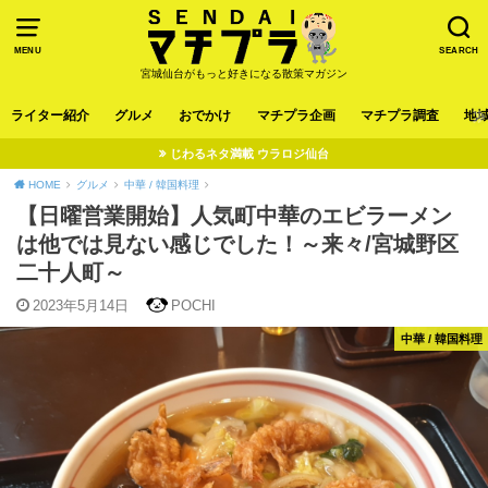
MENU
SEARCH
宮城仙台がもっと好きになる散策マガジン
ライター紹介
グルメ
おでかけ
マチプラ企画
マチプラ調査
地
じわるネタ満載 ウラロジ仙台
HOME
グルメ
中華 / 韓国料理
【日曜営業開始】人気町中華のエビラーメン
は他では見ない感じでした！～来々/宮城野区
二十人町～
2023年5月14日
POCHI
中華 / 韓国料理