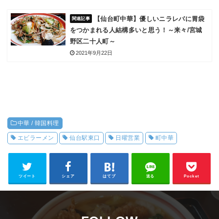
【仙台町中華】優しいニラレバに胃袋
をつかまれる人結構多いと思う！～来々/宮城
野区二十人町～
2021年9月22日
中華 / 韓国料理
エビラーメン
仙台駅東口
日曜営業
町中華
ツイート
シェア
はてブ
送る
Pocket