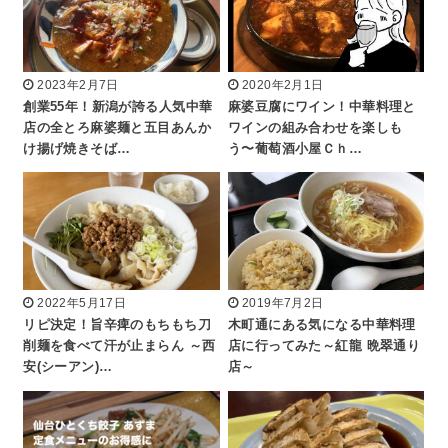
2023年2月7日
2020年2月1日
創業55年！新潟が誇る人気中華
麻婆豆腐にワイン！中華料理と
店の全とろ麻婆麺と五目あんか
ワインの組み合わせを楽しも
け揚げ焼きそば…
う〜葡萄酒小屋Ｃｈ…
2022年5月17日
2019年7月2日
リピ決定！旨辛痺のもちもち刀
木町通にある気になる中華料理
削麺を食べて汗が止まらん ～西
店に行ってみた～紅龍 晩翠通り
安(シーアン)…
店～