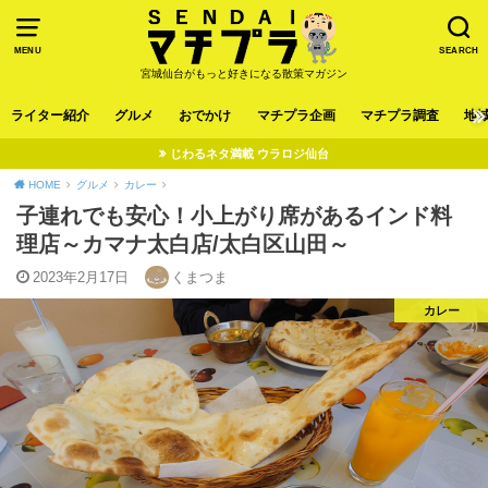
MENU
SEARCH
宮城仙台がもっと好きになる散策マガジン
ライター紹介
グルメ
おでかけ
マチプラ企画
マチプラ調査
地
じわるネタ満載 ウラロジ仙台
HOME
グルメ
カレー
子連れでも安心！小上がり席があるインド料
理店～カマナ太白店/太白区山田～
2023年2月17日
くまつま
カレー