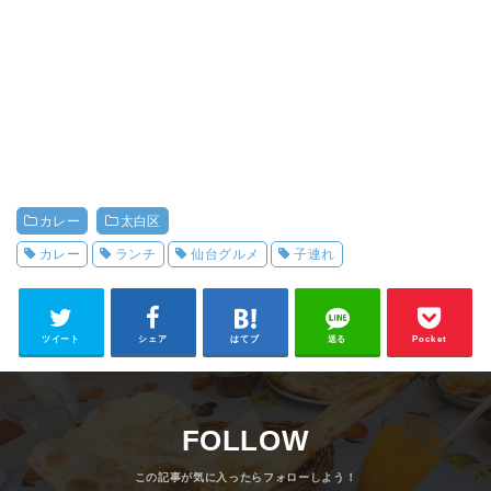
カレー
太白区
カレー
ランチ
仙台グルメ
子連れ
ツイート
シェア
はてブ
送る
Pocket
FOLLOW