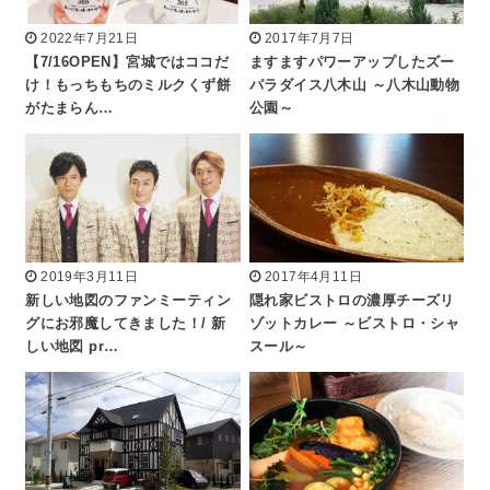
2022年7月21日
2017年7月7日
【7/16OPEN】宮城ではココだ
ますますパワーアップしたズー
け！もっちもちのミルクくず餅
パラダイス八木山 ～八木山動物
がたまらん…
公園～
2019年3月11日
2017年4月11日
新しい地図のファンミーティン
隠れ家ビストロの濃厚チーズリ
グにお邪魔してきました！/ 新
ゾットカレー ～ビストロ・シャ
しい地図 pr…
スール～