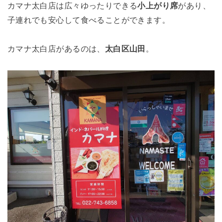
カマナ太白店は広々ゆったりできる
小上がり席
があり、
子連れでも安心して食べることができます。
カマナ太白店があるのは、
太白区山田
。