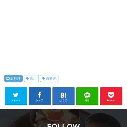
魚料理
古川
海鮮丼
ツイート
シェア
はてブ
送る
Pocket
FOLLOW