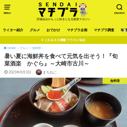
MENU
SEARCH
宮城仙台がもっと好きになる散策マガジン
ライター紹介
グルメ
おでかけ
マチプラ企画
マチプラ調査
地
じわるネタ満載 ウラロジ仙台
HOME
グルメ
魚料理
暑い夏に海鮮丼を食べて元気を出そう！『旬
菜酒楽 かぐら』～大崎市古川～
2023年8月3日
まちねこ
魚料理