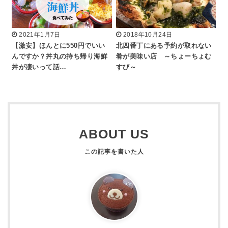
2021年1月7日
2018年10月24日
【激安】ほんとに550円でいい
北四番丁にある予約が取れない
んですか？丼丸の持ち帰り海鮮
肴が美味い店 ～ちょーちょむ
丼が凄いって話…
すび～
ABOUT US