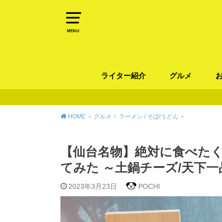
MENU
ライター紹介
グルメ
パン
ラーメン / そ
カレー
カフェ
スイーツ
和食
イタリアン / 
中華 / 韓国料理
エスニック料理
肉料理
魚料理
HOME
グルメ
ラーメン / そば/うどん
【仙台名物】絶対に食べた
てみた ～土鍋チーズ/天下一
2023年3月23日
POCHI