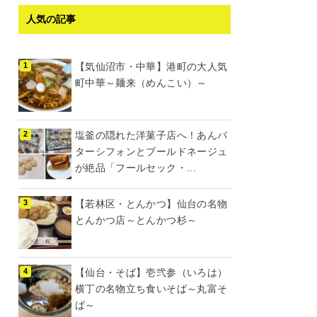
人気の記事
【気仙沼市・中華】港町の大人気
町中華～麺来（めんこい）～
塩釜の隠れた洋菓子店へ！あんバ
ターシフォンとブールドネージュ
が絶品「フールセック・...
【若林区・とんかつ】仙台の名物
とんかつ店～とんかつ杉～
【仙台・そば】壱弐参（いろは）
横丁の名物立ち食いそば～丸富そ
ば～