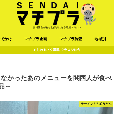
宮城仙台がもっと好きになる散策マガジン
おでかけ
マチプラ企画
マチプラ調査
地域別
じわるネタ満載 ウラロジ仙台
ば/うどん
フレンチ / スペイン
お店
施設
公園
お寺/神社/史跡
スポーツ
エンターティメント
オトアルキ
マチプラ企業訪問
ファッション
ブラミヤギ
マチプラ漫画
マチプラ小説
歴史
仙台
県北
県南
三陸
くなかったあのメニューを関西人が食べ
品～
ラーメン / そば/うどん