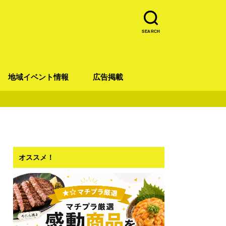
SEARCH
地域イベント情報
広告掲載
青葉区
宮城野区
太白区
若林区
泉区
オススメ！