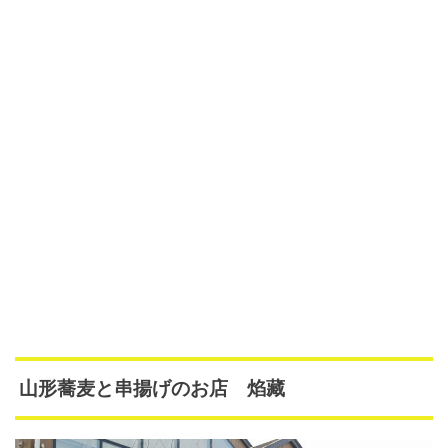
山形蕎麦と串揚げのお店 焰藏