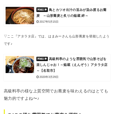
鳥とカツオ出汁の旨みが染み渡るお蕎
麦 ～山形蕎麦と炙りの焔蔵 絆～
2017年5月15日
▽ここ『アタラタ店』では、はまみーさんも山形蕎麦を堪能したよう
です♪
高級料亭のような雰囲気で山形そばを
楽しんじゃお！～焔蔵（えんぞう）アタラタ店
～【名取市】
2020年3月29日
高級料亭の様な上質空間でお蕎麦を味わえるのはとても
魅力的ですよね〜♪