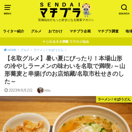
MENU
SEARCH
宮城仙台がもっと好きになる散策マガジン
ライター紹介
グルメ
おでかけ
マチプラ企画
マチプラ調査
地
じわるネタ満載 ウラロジ仙台
HOME
グルメ
ラーメン / そば/うどん
【名取グルメ】暑い夏にぴったり！本場山形
の冷やしラーメンの味わいを名取で満喫♪～山
形蕎麦と串揚げのお店焰藏/名取市杜せきのし
た～
2023年8月2日
miu
ラーメン / そば/うどん