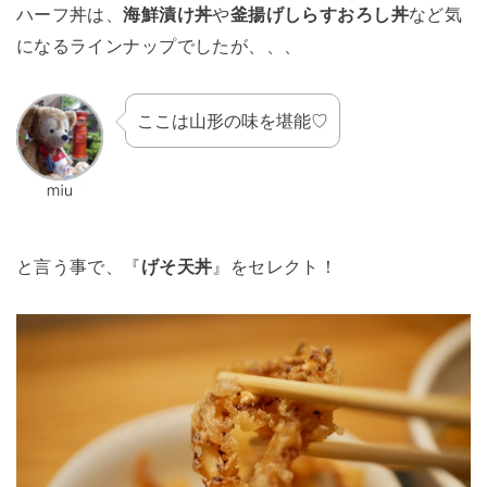
ハーフ丼は、
海鮮漬け丼
や
釜揚げしらすおろし丼
など気
になるラインナップでしたが、、、
ここは山形の味を堪能♡
と言う事で、『
げそ天丼
』をセレクト！