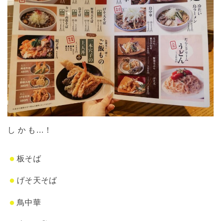
し か も…！
板そば
げそ天そば
鳥中華