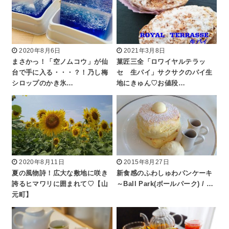
2020年8月6日
2021年3月8日
まさかっ！「空ノムコウ」が仙
菓匠三全「ロワイヤルテラッ
台で手に入る・・・？！乃し梅
セ 生パイ」サクサクのパイ生
シロップのかき氷…
地にきゅん♡お値段…
2020年8月11日
2015年8月27日
夏の風物詩！広大な敷地に咲き
新食感のふわしゅわパンケーキ
誇るヒマワリに囲まれて♡【山
～Ball Park(ボールパーク) / …
元町】