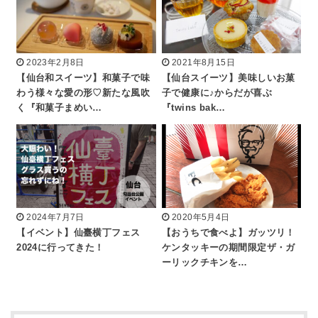
2023年2月8日
2021年8月15日
【仙台和スイーツ】和菓子で味
【仙台スイーツ】美味しいお菓
わう様々な愛の形♡新たな風吹
子で健康に♪からだが喜ぶ
く『和菓子まめい…
『twins bak…
2024年7月7日
2020年5月4日
【イベント】仙臺横丁フェス
【おうちで食べよ】ガッツリ！
2024に行ってきた！
ケンタッキーの期間限定ザ・ガ
ーリックチキンを…