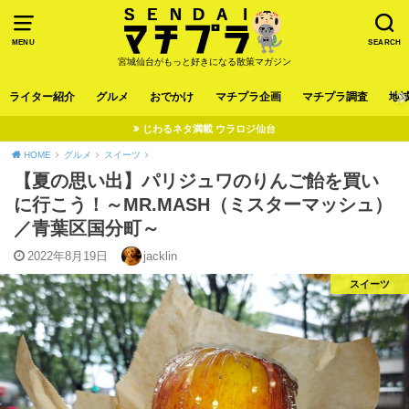
MENU
SEARCH
宮城仙台がもっと好きになる散策マガジン
ライター紹介
グルメ
おでかけ
マチプラ企画
マチプラ調査
地
じわるネタ満載 ウラロジ仙台
HOME
グルメ
スイーツ
【夏の思い出】パリジュワのりんご飴を買い
に行こう！～MR.MASH（ミスターマッシュ）
／青葉区国分町～
2022年8月19日
jacklin
スイーツ