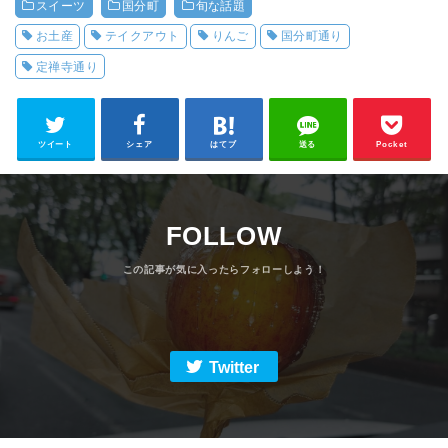
スイーツ
国分町
旬な話題
お土産
テイクアウト
りんご
国分町通り
定禅寺通り
ツイート
シェア
はてブ
送る
Pocket
FOLLOW
Twitter