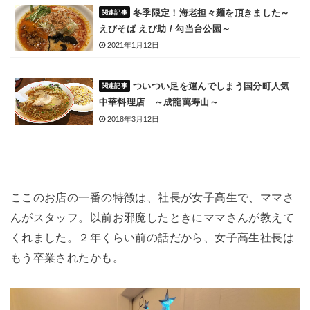
冬季限定！海老担々麺を頂きました～
えびそば えび助 / 勾当台公園～
2021年1月12日
ついつい足を運んでしまう国分町人気
中華料理店 ～成龍萬寿山～
2018年3月12日
ここのお店の一番の特徴は、社長が女子高生で、ママさ
んがスタッフ。以前お邪魔したときにママさんが教えて
くれました。２年くらい前の話だから、女子高生社長は
もう卒業されたかも。