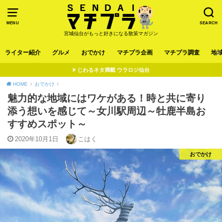
MENU
SEARCH
宮城仙台がもっと好きになる散策マガジン
ライター紹介
グルメ
おでかけ
マチプラ企画
マチプラ調査
地
じわるネタ満載 ウラロジ仙台
HOME
おでかけ
魅力的な地域にはワケがある！時と共に寄り
添う想いを感じて～女川駅周辺～牡鹿半島お
すすめスポット～
2020年10月1日
こはく
おでかけ