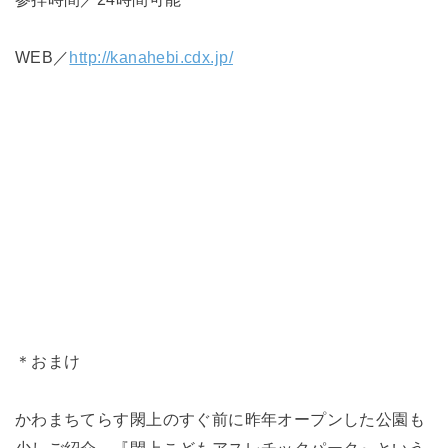
WEB／
http://kanahebi.cdx.jp/
＊おまけ
かわまちてらす閖上のすぐ前に昨年オープンした公園も
少しご紹介。『閖上こどもアスレチックパーク』という