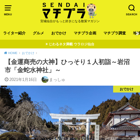
MENU
SEARCH
宮城仙台がもっと好きになる散策マガジン
ライター紹介
グルメ
おでかけ
マチプラ企画
マチプラ調査
地
じわるネタ満載 ウラロジ仙台
HOME
おでかけ
【金運商売の大神】ひっそり１人初詣～岩沼
市「金蛇水神社」～
2021年1月16日
まっしゅ
おでかけ