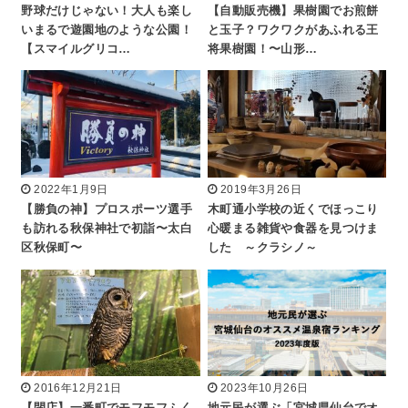
野球だけじゃない！大人も楽し
【自動販売機】果樹園でお煎餅
いまるで遊園地のような公園！
と玉子？ワクワクがあふれる王
【スマイルグリコ…
将果樹園！〜山形…
2022年1月9日
2019年3月26日
【勝負の神】プロスポーツ選手
木町通小学校の近くでほっこり
も訪れる秋保神社で初詣〜太白
心暖まる雑貨や食器を見つけま
区秋保町〜
した ～クラシノ～
2016年12月21日
2023年10月26日