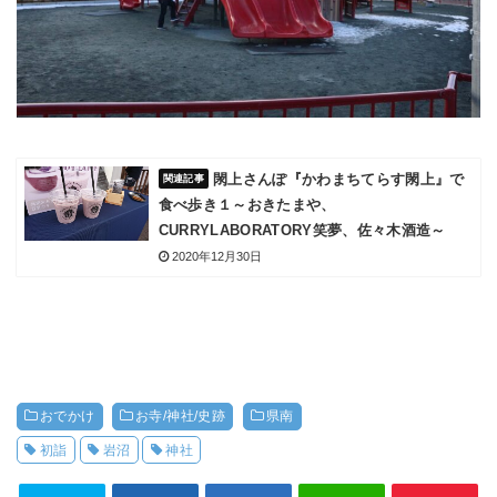
閖上さんぽ『かわまちてらす閖上』で
食べ歩き１～おきたまや、
CURRYLABORATORY笑夢、佐々木酒造～
2020年12月30日
おでかけ
お寺/神社/史跡
県南
初詣
岩沼
神社