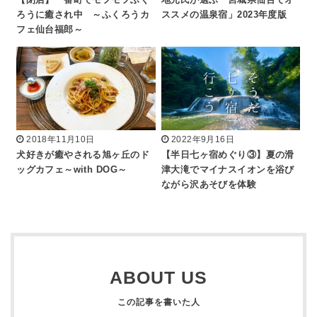
【閉店】一番町でモフモフふく
地元民が選ぶ「宮城県仙台でオ
ろうに癒され中 ～ふくろうカ
ススメの温泉宿」2023年度版
フェ仙台福郎～
2018年11月10日
2022年9月16日
犬好きが癒やされる旭ヶ丘のド
【半日七ヶ宿めぐり③】夏の滑
ッグカフェ～with DOG～
津大滝でマイナスイオンを浴び
ながら沢あそびを体験
ABOUT US