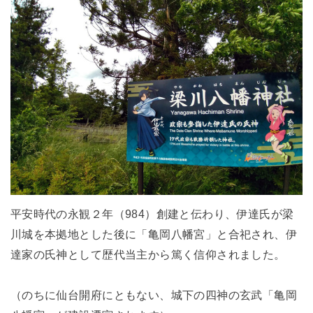
平安時代の永観２年（984）創建と伝わり、伊達氏が梁
川城を本拠地とした後に「亀岡八幡宮」と合祀され、伊
達家の氏神として歴代当主から篤く信仰されました。
（のちに仙台開府にともない、城下の四神の玄武「亀岡