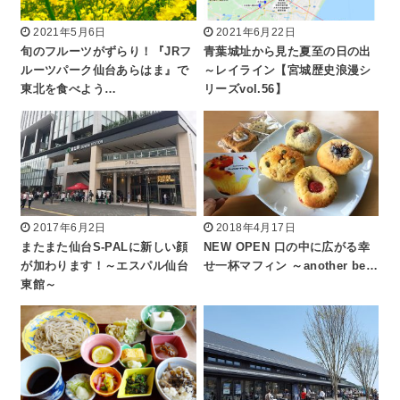
2021年5月6日
2021年6月22日
旬のフルーツがずらり！『JRフ
青葉城址から見た夏至の日の出
ルーツパーク仙台あらはま』で
～レイライン【宮城歴史浪漫シ
東北を食べよう…
リーズvol.56】
2017年6月2日
2018年4月17日
またまた仙台S-PALに新しい顔
NEW OPEN 口の中に広がる幸
が加わります！～エスパル仙台
せ一杯マフィン ～another be…
東館～