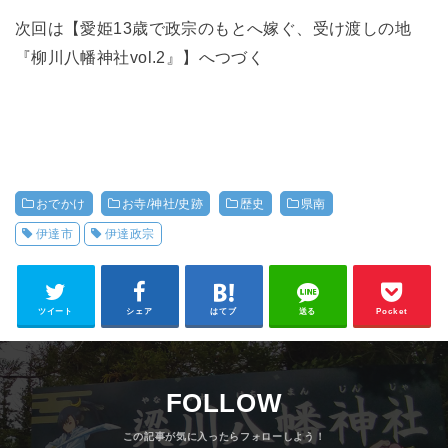
次回は【愛姫13歳で政宗のもとへ嫁ぐ、受け渡しの地
『柳川八幡神社vol.2』】へつづく
おでかけ
お寺/神社/史跡
歴史
県南
伊達市
伊達政宗
ツイート
シェア
はてブ
送る
Pocket
FOLLOW