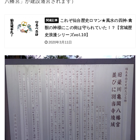
八幡宮」が建設遷宮されます）
これぞ仙台歴史ロマン★風水の四神-禽
獣の神様にこの街は守られていた！？【宮城歴
史浪漫シリーズvol.10】
2020年3月11日