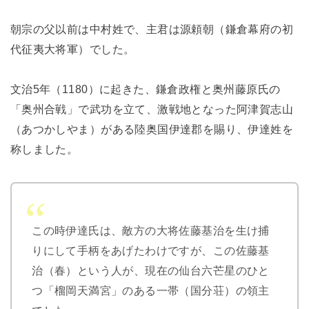
朝宗の父以前は中村姓で、主君は源頼朝（鎌倉幕府の初
代征夷大将軍）でした。
文治5年（1180）に起きた、鎌倉政権と奥州藤原氏の
「奥州合戦」で武功を立て、激戦地となった阿津賀志山
（あつかしやま）がある陸奥国伊達郡を賜り、伊達姓を
称しました。
この時伊達氏は、敵方の大将佐藤基治を生け捕
りにして手柄をあげたわけですが、この佐藤基
治（春）という人が、現在の仙台六芒星のひと
つ「榴岡天満宮」のある一帯（国分荘）の領主