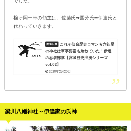
でした。
榴ヶ岡一帯の領主は、佐藤氏➡国分氏➡伊達氏と
代わっていきます。
これぞ仙台歴史ロマン★六芒星
の神社は軍事要塞も兼ねていた！伊達
の忍者部隊【宮城歴史浪漫シリーズ
vol.02】
2020年2月20日
梁川八幡神社～伊達家の氏神