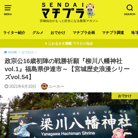
MENU
SEARCH
宮城仙台がもっと好きになる散策マガジン
ライター紹介
グルメ
おでかけ
マチプラ企画
マチプラ調査
地
じわるネタ満載 ウラロジ仙台
HOME
おでかけ
政宗公16歳初陣の戦勝祈願『柳川八幡神社
vol.1』福島県伊達市～【宮城歴史浪漫シリー
ズvol.54】
2021年6月10日
ユーホー
おでかけ