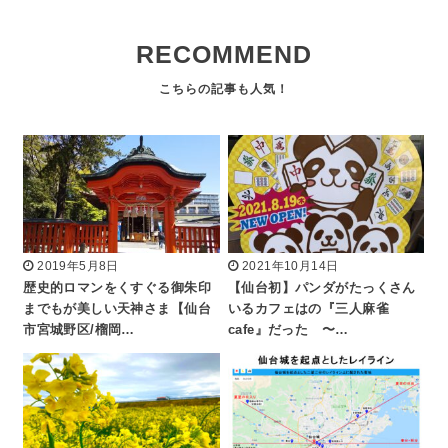
RECOMMEND
2019年5月8日
2021年10月14日
歴史的ロマンをくすぐる御朱印
【仙台初】パンダがたっくさん
までもが美しい天神さま【仙台
いるカフェはの『三人麻雀
市宮城野区/榴岡…
cafe』だった 〜…