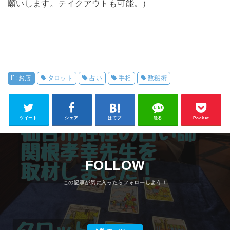
願いします。テイクアウトも可能。）
お店
タロット
占い
手相
数秘術
ツイート
シェア
はてブ
送る
Pocket
FOLLOW