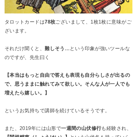
タロットカードは
78枚
ございまして、1枚1枚に意味がご
ざいます。
それだけ聞くと、
難しそう…
という印象が強いツールな
のですが、先生曰く
【本当はもっと自由で答えも表現も自分らしさが出るの
で、思うままに触れてみて欲しい。そんな人が一人でも
増えたら嬉しい。】
というお気持ちで講師を続けているそうです。
また、2019年には山形で
一週間の山伏修行
も経験され、
【関根精恵（しょうけい）】
という山伏名も持っていら