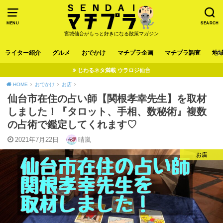
MENU
SEARCH
宮城仙台がもっと好きになる散策マガジン
ライター紹介
グルメ
おでかけ
マチプラ企画
マチプラ調査
地
じわるネタ満載 ウラロジ仙台
HOME
おでかけ
お店
仙台市在住の占い師【関根孝幸先生】を取材
しました！『タロット、手相、数秘術』複数
の占術で鑑定してくれます♡
2021年7月22日
晴嵐
お店