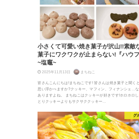
小さくて可愛い焼き菓子が沢山!!素敵
菓子にワクワクが止まらない!『ハウ
~塩竈~
2025年11月13日
まちねこ
皆さんこんにちは!まちねこです! 皆さんは焼き菓子と聞く
思い浮かべますか?クッキー、マフィン、フィナンシェ…
ありますよね。 まちねこはクッキーが好きです!ホロホロ
とりクッキーよりもサクサククッキー…
グ