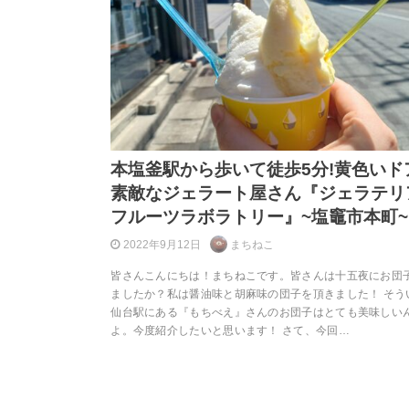
本塩釜駅から歩いて徒歩5分!黄色いド
素敵なジェラート屋さん『ジェラテ
フルーツラボラトリー』~塩竈市本町~
2022年9月12日
まちねこ
皆さんこんにちは！まちねこです。皆さんは十五夜にお団
ましたか？私は醤油味と胡麻味の団子を頂きました！ そう
仙台駅にある『もちべえ』さんのお団子はとても美味しい
よ。今度紹介したいと思います！ さて、今回…