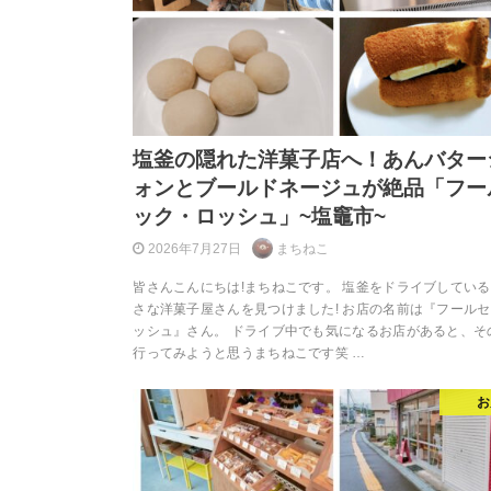
塩釜の隠れた洋菓子店へ！あんバター
ォンとブールドネージュが絶品「フー
ック・ロッシュ」~塩竈市~
2026年7月27日
まちねこ
皆さんこんにちは!まちねこです。 塩釜をドライブしてい
さな洋菓子屋さんを見つけました! お店の名前は『フールセ
ッシュ』さん。 ドライブ中でも気になるお店があると、そ
行ってみようと思うまちねこです笑 …
お