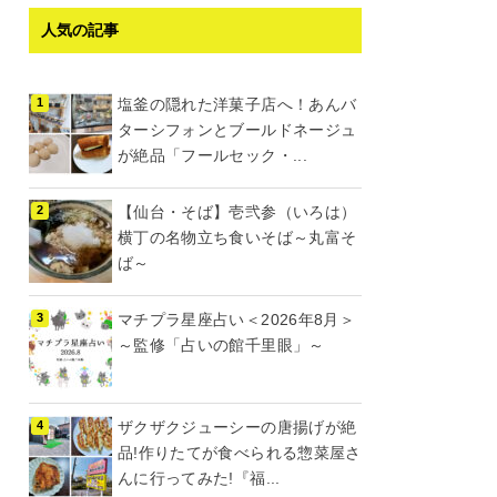
人気の記事
塩釜の隠れた洋菓子店へ！あんバ
ターシフォンとブールドネージュ
が絶品「フールセック・...
【仙台・そば】壱弐参（いろは）
横丁の名物立ち食いそば～丸富そ
ば～
マチプラ星座占い＜2026年8月＞
～監修「占いの館千里眼」～
ザクザクジューシーの唐揚げが絶
品!作りたてが食べられる惣菜屋さ
んに行ってみた!『福...