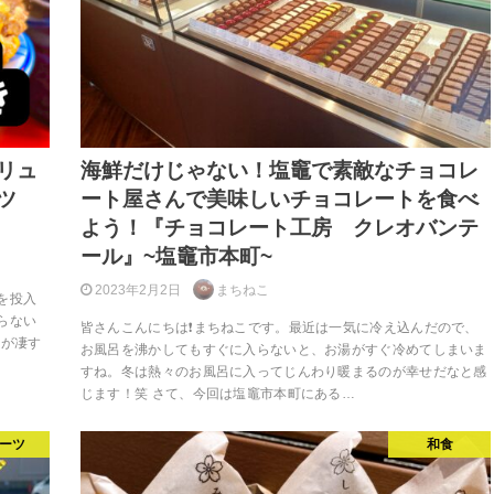
リュ
海鮮だけじゃない！塩竈で素敵なチョコレ
ツ
ート屋さんで美味しいチョコレートを食べ
よう！『チョコレート工房 クレオバンテ
ール』~塩竈市本町~
2023年2月2日
まちねこ
を投入
らない
皆さんこんにちは❗まちねこです。最近は一気に冷え込んだので、
ムが凄す
お風呂を沸かしてもすぐに入らないと、お湯がすぐ冷めてしまいま
すね。冬は熱々のお風呂に入ってじんわり暖まるのが幸せだなと感
じます！笑 さて、今回は塩竈市本町にある…
ーツ
和食