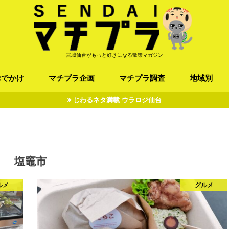
宮城仙台がもっと好きになる散策マガジン
おでかけ
マチプラ企画
マチプラ調査
地域別
じわるネタ満載 ウラロジ仙台
ば/うどん
フレンチ / スペイン
お店
施設
公園
お寺/神社/史跡
スポーツ
エンターティメント
オトアルキ
マチプラ企業訪問
ファッション
ブラミヤギ
マチプラ漫画
マチプラ小説
歴史
仙台
県北
県南
三陸
塩竈市
ルメ
グルメ