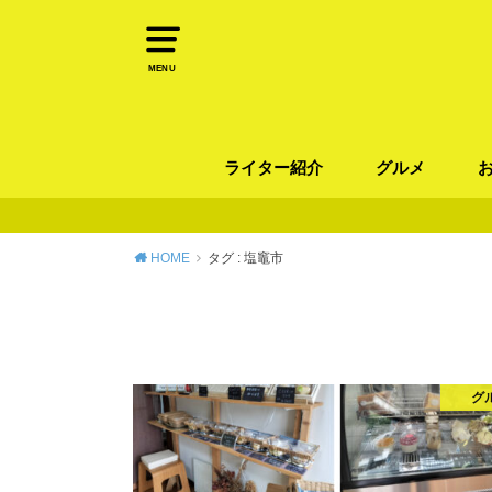
MENU
ライター紹介
グルメ
パン
ラーメン / そ
カレー
カフェ
スイーツ
和食
イタリアン / 
中華 / 韓国料理
エスニック料理
肉料理
魚料理
HOME
タグ : 塩竈市
グ