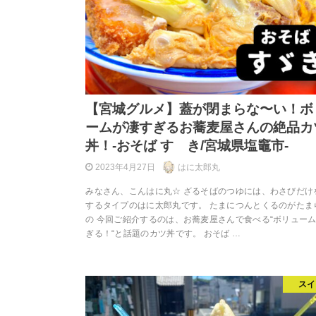
【宮城グルメ】蓋が閉まらな〜い！ボ
ームが凄すぎるお蕎麦屋さんの絶品カ
丼！-おそば すゞき/宮城県塩竈市-
2023年4月27日
はに太郎丸
みなさん、こんはに丸☆ ざるそばのつゆには、わさびだけ
するタイプのはに太郎丸です。 たまにつんとくるのがたま
の 今回ご紹介するのは、お蕎麦屋さんで食べる“ボリュー
ぎる！“と話題のカツ丼です。 おそば …
スイ