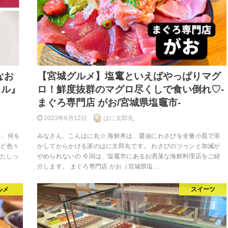
なお
【宮城グルメ】塩竃といえばやっぱりマグ
フル』
ロ！鮮度抜群のマグロ尽くしで食い倒れ♡-
まぐろ専門店 がお/宮城県塩竈市-
2023年6月12日
はに太郎丸
と、何を
みなさん、こんはに丸☆ 海鮮丼は、醤油にわさびを全量小皿で溶
など色々
かしてからかける派のはに太郎丸です。 わさびのツゥンと加減が
したしっ
やめられないの 今回は、塩竈市にあるお洒落な海鮮料理店をご紹
介します。 まぐろ専門店 がお（宮城県塩…
ルメ
スイーツ