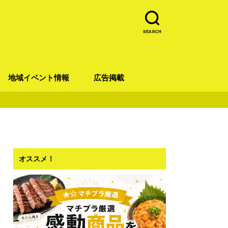
SEARCH
地域イベント情報
広告掲載
青葉区
宮城野区
太白区
若林区
泉区
オススメ！