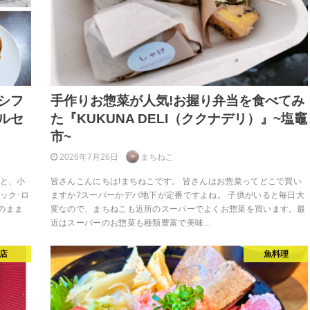
シフ
手作りお惣菜が人気!お握り弁当を食べてみ
ルセ
た『KUKUNA DELI（ククナデリ）』~塩竈
市~
2026年7月26日
まちねこ
ると、小
皆さんこんにちは!まちねこです。 皆さんはお惣菜ってどこで買い
ック･ロ
ますか?スーパーかデパ地下が定番ですよね。 子供がいると毎日大
のまま
変なので、まちねこも近所のスーパーでよくお惣菜を買います。最
近はスーパーのお惣菜も種類豊富で美味…
店
魚料理