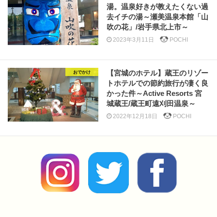
湯。温泉好きが教えたくない過
去イチの湯～瀬美温泉本館「山
吹の花」/岩手県北上市～
2023年3月11日
POCHI
【宮城のホテル】蔵王のリゾー
おでかけ
トホテルでの節約旅行が凄く良
かった件～Active Resorts 宮
城蔵王/蔵王町遠刈田温泉～
2022年12月18日
POCHI