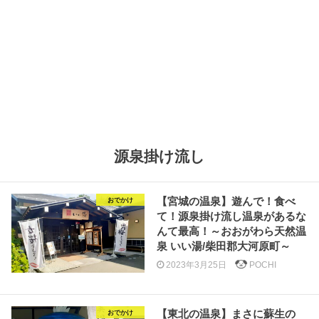
源泉掛け流し
【宮城の温泉】遊んで！食べ
おでかけ
て！源泉掛け流し温泉があるな
んて最高！～おおがわら天然温
泉 いい湯/柴田郡大河原町～
2023年3月25日
POCHI
【東北の温泉】まさに蘇生の
おでかけ