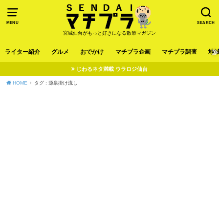
MENU
SEARCH
宮城仙台がもっと好きになる散策マガジン
ライター紹介
グルメ
おでかけ
マチプラ企画
マチプラ調査
地
じわるネタ満載 ウラロジ仙台
HOME
タグ : 源泉掛け流し