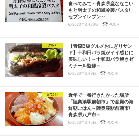
食べてみて～青森県産ななこい
もと明太子の和風冷製パスタ/
セブンイレブン～
2023年8月20日
POCHI
【青森B級グルメおにぎりサン
グルメ
ド】十和田バラ焼がイイ感じに
美味しい！～十和田バラ焼きゼ
ミナール監修～
2023年8月8日
POCHI
近年で一番行きたかった場所
おでかけ
「陸奥湊駅前朝市」で念願の海
鮮朝ごはん～陸奥湊駅前朝市/
青森県八戸市～
2023年8月5日
POCHI