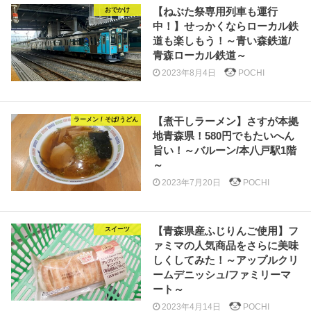
【ねぶた祭専用列車も運行
おでかけ
中！】せっかくならローカル鉄
道も楽しもう！～青い森鉄道/
青森ローカル鉄道～
2023年8月4日
POCHI
【煮干しラーメン】さすが本拠
ラーメン / そば/うどん
地青森県！580円でもたいへん
旨い！～バルーン/本八戸駅1階
～
2023年7月20日
POCHI
【青森県産ふじりんご使用】フ
スイーツ
ァミマの人気商品をさらに美味
しくしてみた！～アップルクリ
ームデニッシュ/ファミリーマ
ート～
2023年4月14日
POCHI