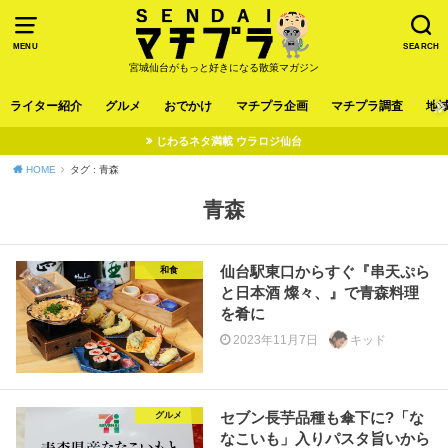
MENU
SEARCH
宮城仙台がもっと好きになる散策マガジン
ライター紹介
グルメ
おでかけ
マチプラ企画
マチプラ調査
地
じわるネタ満載 ウラロジ仙台
HOME
タグ : 青森
青森
仙台駅東口からすぐ『串天ぷら
和食
と日本酒 燦々、』で青森料理
を肴に
2023年11月7日
キッド
セブン長芋品種も傘下に?「な
グルメ
なこいも」入りパスタ旨いから