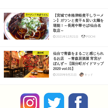
【宮城で本格津軽煮干しラーメ
ラーメン / そば/うどん
ン】ガツンと煮干＆旨い太麺を
堪能！～長尾中華そば/仙台名
取店～
2021年12月21日
POCHI
仙台で青森をまるごと感じられ
国分町
るお店 ～青森居酒屋 宵宮が
ぼんず～【国分町ガイドマップ
2020 vol.01】
2020年9月21日
キッド