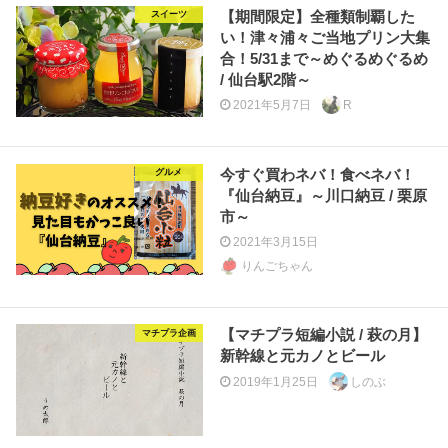
【期間限定】全種類制覇した
スイーツ
い！津々浦々ご当地プリン大集
合！5/31まで～めぐるめぐるめ
/ 仙台駅2階～
2021年5月7日
R
今すぐ買わネバ！食べネバ！
グルメ
『仙台納豆』～川口納豆 / 栗原
市～
2021年3月15日
りんごちゃん
【マチプラ短編小説 / 萩の月】
マチプラ企画
新幹線と元カノとビール
2019年1月25日
しのぶ