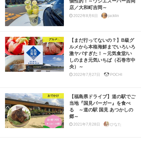
個性的！～ウジエスーパー吉岡
店／大和町吉岡～
2022年8月6日
jacklin
【まだ行ってないの？】B級グ
グルメ
ルメから本格海鮮までいろいろ
激ヤバすぎた！～元気食堂/い
しのまき元気いちば（石巻市中
央）～
2022年7月27日
POCHI
【福島県ドライブ】道の駅でご
おでかけ
当地『国見バーガー』を食べ
る ～道の駅 国見 あつかしの
郷～
2021年7月28日
ひなた