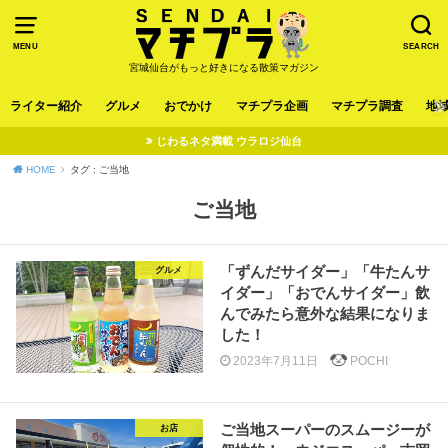
MENU
SEARCH
宮城仙台がもっと好きになる散策マガジン
ライター紹介
グルメ
おでかけ
マチプラ企画
マチプラ調査
地
じわるネタ満載 ウラロジ仙台
HOME
タグ : ご当地
ご当地
「ずんだサイダー」「牛たんサ
グルメ
イダー」「おでんサイダー」飲
んでみたら意外な結果になりま
した！
2023年7月11日
POCHI
ご当地スーパーのスムージーが
お店