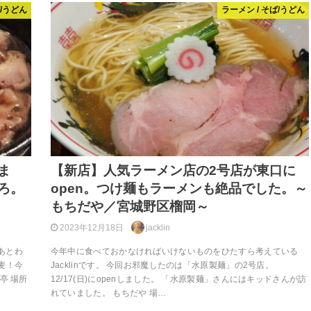
ば/うどん
ラーメン / そば/うどん
ま
【新店】人気ラーメン店の2号店が東口に
ろ。
open。つけ麺もラーメンも絶品でした。～
～
もちだや／宮城野区榴岡～
2023年12月18日
jacklin
ろあとわ
今年中に食べておかなければいけないものをひたすら考えている
麦！今
Jacklinです。 今回お邪魔したのは「水原製麺」の2号店。
亭 場所
12/17(日)にopenしました。 「水原製麺」さんにはキッドさんが訪
れていました。 もちだや 場…