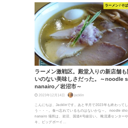
ラーメン / そ
ラーメン激戦区。殿堂入りの新店舗も
いのない美味しさだった。～noodle s
nanairo／岩沼市～
2023年12月14日
jacklin
こんにちは、Jacklinです。あと半月で2023年も終わって
う・・・。食べ忘れているものはないかな～。 noodle sho
nanairo 場所は、岩沼、国道4号線沿い。 靴流通センター
キ、ビッグボーイ…