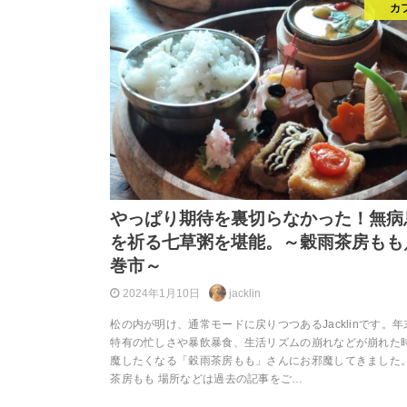
カ
やっぱり期待を裏切らなかった！無病
を祈る七草粥を堪能。～穀雨茶房もも
巻市～
2024年1月10日
jacklin
松の内が明け、通常モードに戻りつつあるJacklinです。
特有の忙しさや暴飲暴食、生活リズムの崩れなどが崩れた
魔したくなる「穀雨茶房もも」さんにお邪魔してきました。
茶房もも 場所などは過去の記事をご…