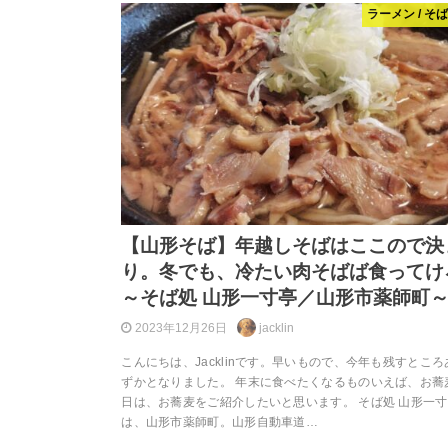
ラーメン / そ
【山形そば】年越しそばはここので決
り。冬でも、冷たい肉そばば食ってけ
～そば処 山形一寸亭／山形市薬師町
2023年12月26日
jacklin
こんにちは、Jacklinです。早いもので、今年も残すとこ
ずかとなりました。 年末に食べたくなるものいえば、お蕎
日は、お蕎麦をご紹介したいと思います。 そば処 山形一寸
は、山形市薬師町。山形自動車道…