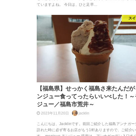
ていますよね。 今日は、ひと足早…
スイ
【福島県】せっかく福島さ来たんだが
ンジュー食ってったらいいべした！～
ジュー／福島市荒井～
2023年11月20日
jacklin
こんにちは、Jacklinです。前回ご紹介した福島アンナガ
訪れた時に必ず寄るお店がもう1軒ありますので、ご紹介
す。 monjoue モンジュー 場所は、アンナガーデン入口す