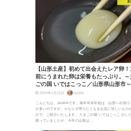
お
【山形土産】初めて出会えたレア卵！
前にうまれた卵は栄養もたっぷり。～
ごの国 いではこっこ／山形県山形市
2024年1月22日
jacklin
こんにちは、Jacklinです。毎年年末年始は、山形へ出掛
が多いのですが、かならず寄りたくなるお店に珍しいもの
ので、ご紹介いたします。 たまごの国 いではこっこ 少し
残っていましたが、今年の山形は…