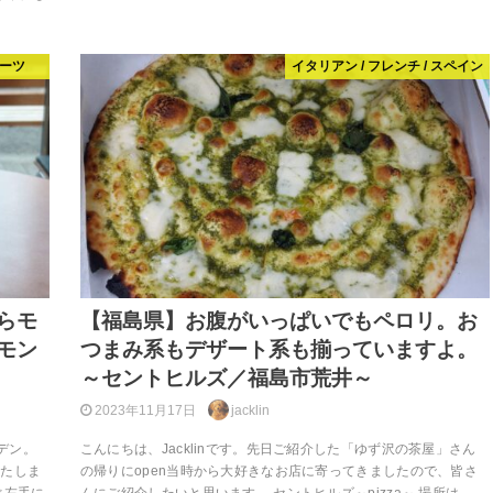
ーツ
イタリアン / フレンチ / スペイン
らモ
【福島県】お腹がいっぱいでもペロリ。お
モン
つまみ系もデザート系も揃っていますよ。
～セントヒルズ／福島市荒井～
2023年11月17日
jacklin
ーデン。
こんにちは、Jacklinです。先日ご紹介した「ゆず沢の茶屋」さん
いたしま
の帰りにopen当時から大好きなお店に寄ってきましたので、皆さ
ぐ左手に
んにご紹介したいと思います。 セントヒルズ～pizza～ 場所は、