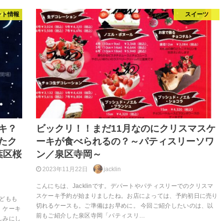
ント情報
スイーツ
キ？
ビックリ！！まだ11月なのにクリスマスケ
たク
ーキが食べられるの？～パティスリーソワ
葉区桜
ン／泉区寺岡～
2023年11月22日
jacklin
こんにちは、Jacklinです。デパートやパティスリーでのクリスマ
スケーキ予約が始まりましたね。お店によっては、予約初日に売り
子どもも
切れるケースも。ご準備はお早めに。 今回ご紹介したいのは、以
。ケーキ
前もご紹介した泉区寺岡「パティスリ…
しみにし