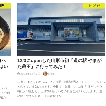
料理
おでかけ
分へ
12/3にopenした山形市初『道の駅 やまが
はい
た蔵王』に行ってみた！
2023年12月7日
jacklin
12月にはいってからあっという間に時間が過ぎてしまって、ちょっ
と焦っているJacklinです。今日は、先日、少しだけ時間ができた
走といえ
時にお邪魔した、山形市の新しい道の駅をご紹介いたします。 道
てきたの
の駅 やまがた蔵王 仙台宮城イン…
市場の