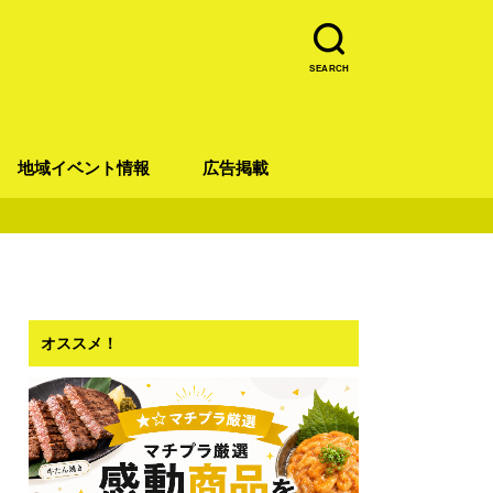
SEARCH
地域イベント情報
広告掲載
青葉区
宮城野区
太白区
若林区
泉区
オススメ！