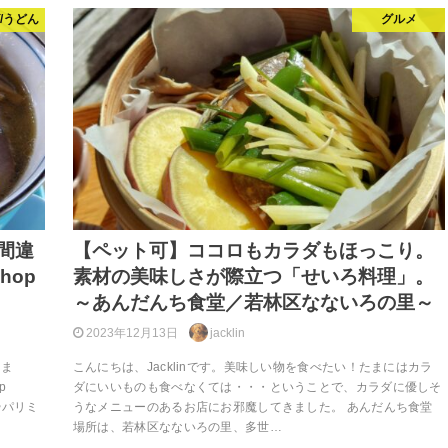
ば/うどん
グルメ
間違
【ペット可】ココロもカラダもほっこり。
hop
素材の美味しさが際立つ「せいろ料理」。
～あんだんち食堂／若林区なないろの里～
2023年12月13日
jacklin
しま
こんにちは、Jacklinです。美味しい物を食べたい！たまにはカラ
p
ダにいいものも食べなくては・・・ということで、カラダに優しそ
やパリミ
うなメニューのあるお店にお邪魔してきました。 あんだんち食堂
場所は、若林区なないろの里、多世…