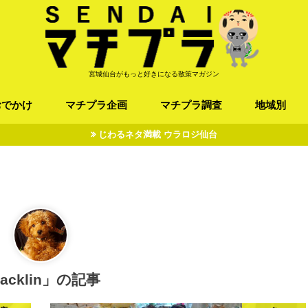
宮城仙台がもっと好きになる散策マガジン
おでかけ
マチプラ企画
マチプラ調査
地域別
じわるネタ満載 ウラロジ仙台
ば/うどん
フレンチ / スペイン
お店
施設
公園
お寺/神社/史跡
スポーツ
エンターティメント
オトアルキ
マチプラ企業訪問
ファッション
ブラミヤギ
マチプラ漫画
マチプラ小説
歴史
仙台
県北
県南
三陸
jacklin」の記事