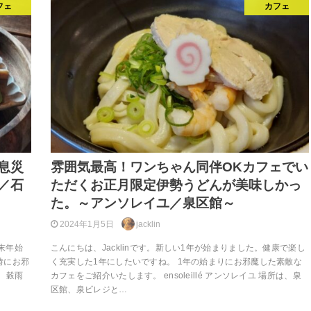
フェ
カフェ
息災
雰囲気最高！ワンちゃん同伴OKカフェでい
／石
ただくお正月限定伊勢うどんが美味しかっ
た。～アンソレイユ／泉区館～
2024年1月5日
jacklin
年末年始
こんにちは、Jacklinです。新しい1年が始まりました。健康で楽し
時にお邪
く充実した1年にしたいですね。 1年の始まりにお邪魔した素敵な
 穀雨
カフェをご紹介いたします。 ensoleillé アンソレイユ 場所は、泉
区館、泉ビレジと…