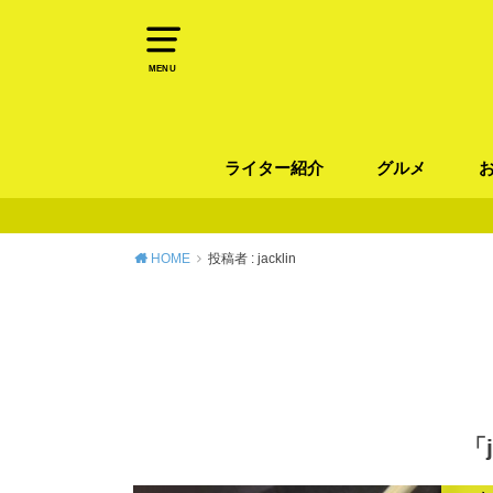
MENU
ライター紹介
グルメ
パン
ラーメン / そ
カレー
カフェ
スイーツ
和食
イタリアン / 
中華 / 韓国料理
エスニック料理
肉料理
魚料理
HOME
投稿者 : jacklin
「