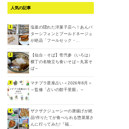
人気の記事
塩釜の隠れた洋菓子店へ！あんバ
ターシフォンとブールドネージュ
が絶品「フールセック・...
【仙台・そば】壱弐参（いろは）
横丁の名物立ち食いそば～丸富そ
ば～
マチプラ星座占い＜2026年8月＞
～監修「占いの館千里眼」～
ザクザクジューシーの唐揚げが絶
品!作りたてが食べられる惣菜屋さ
んに行ってみた!『福...