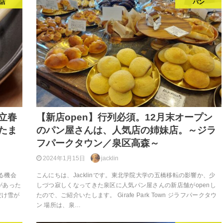
店
パン
立春
【新店open】行列必須。12月末オープン
たま
のパン屋さんは、人気店の姉妹店。～ジラ
～
フパークタウン／泉区高森～
2024年1月15日
jacklin
ける機会
こんにちは、Jacklinです。東北学院大学の五橋移転の影響か、少
があった
しづつ寂しくなってきた泉区に人気パン屋さんの新店舗がopenし
だけ雪が
たので、ご紹介いたします。 Girafe Park Town ジラフパークタウ
ン 場所は、泉…