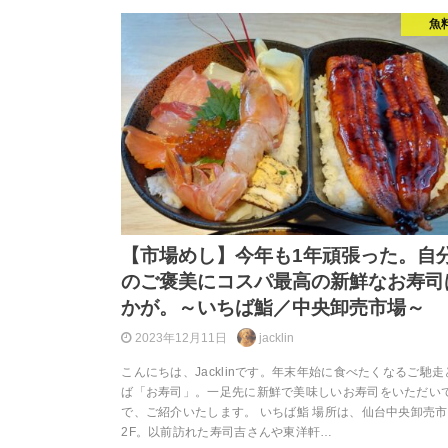
魚
【市場めし】今年も1年頑張った。自
のご褒美にコスパ最高の新鮮なお寿司
かが。～いちば鮨／中央卸売市場～
2023年12月11日
jacklin
こんにちは、Jacklinです。年末年始に食べたくなるご馳
ば「お寿司」。一足先に新鮮で美味しいお寿司をいただい
で、ご紹介いたします。 いちば鮨 場所は、仙台中央卸売
2F。以前訪れた寿司吉さんや東洋軒…