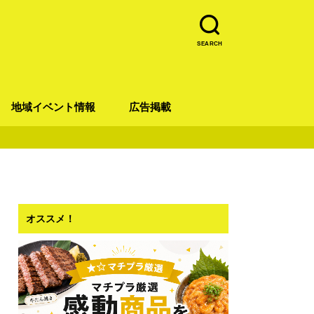
SEARCH
地域イベント情報
広告掲載
青葉区
宮城野区
太白区
若林区
泉区
オススメ！