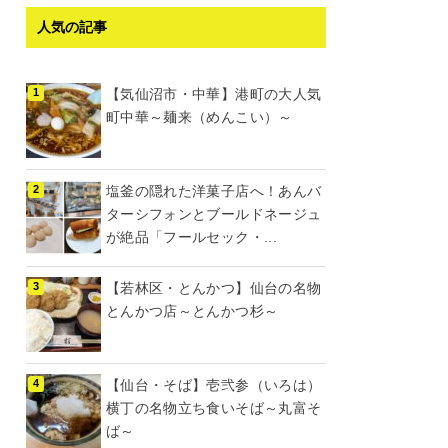
人気の記事
【気仙沼市・中華】港町の大人気
町中華～麺来（めんこい）～
塩釜の隠れた洋菓子店へ！あんバ
ターシフォンとブールドネージュ
が絶品「フールセック・...
【若林区・とんかつ】仙台の名物
とんかつ店～とんかつ杉～
【仙台・そば】壱弐参（いろは）
横丁の名物立ち食いそば～丸富そ
ば～