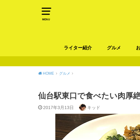
MENU
ライター紹介
グルメ
パン
ラーメン / そ
カレー
カフェ
スイーツ
和食
イタリアン / 
中華 / 韓国料理
エスニック料理
肉料理
魚料理
HOME
グルメ
仙台駅東口で食べたい肉厚絶
2017年3月13日
キッド