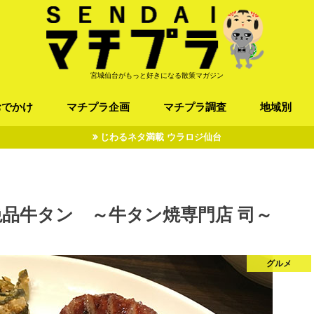
宮城仙台がもっと好きになる散策マガジン
おでかけ
マチプラ企画
マチプラ調査
地域別
じわるネタ満載 ウラロジ仙台
ば/うどん
フレンチ / スペイン
お店
施設
公園
お寺/神社/史跡
スポーツ
エンターティメント
オトアルキ
マチプラ企業訪問
ファッション
ブラミヤギ
マチプラ漫画
マチプラ小説
歴史
仙台
県北
県南
三陸
品牛タン ～牛タン焼専門店 司～
グルメ