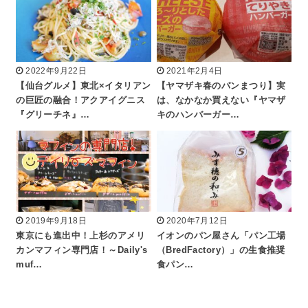
2022年9月22日
2021年2月4日
【仙台グルメ】東北×イタリアン
【ヤマザキ春のパンまつり】実
の巨匠の融合！アクアイグニス
は、なかなか買えない『ヤマザ
『グリーチネ』…
キのハンバーガー…
2019年9月18日
2020年7月12日
東京にも進出中！上杉のアメリ
イオンのパン屋さん「パン工場
カンマフィン専門店！～Daily's
（BredFactory）」の生食推奨
muf…
食パン…