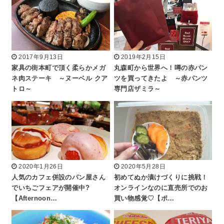
2017年9月13日
2019年2月15日
家具の街本町で頂く柔らかメガ
丸森町から世界へ！噂の赤パン
ネ肉ステーキ ～ヌーベル クア
ツを買ってきたよ ～赤パンツ
トロ～
専門店ザミラ～
2020年1月26日
2020年5月28日
人気のカフェ併設のパン屋さん
初めてぬか漬けづくりに挑戦！
でいちごフェアが開催中?
オンラインなのに直売所でのお
【Afternoon…
買い物感覚♡【ポ…