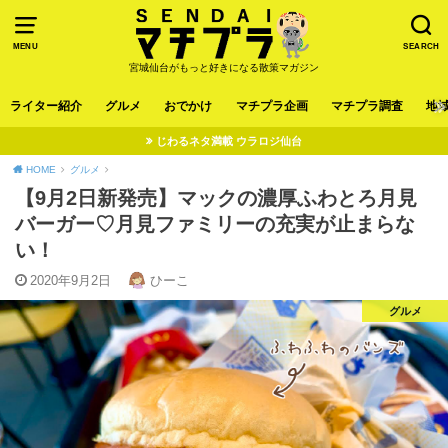
MENU
SEARCH
宮城仙台がもっと好きになる散策マガジン
ライター紹介
グルメ
おでかけ
マチプラ企画
マチプラ調査
地
じわるネタ満載 ウラロジ仙台
HOME
グルメ
【9月2日新発売】マックの濃厚ふわとろ月見
バーガー♡月見ファミリーの充実が止まらな
い！
2020年9月2日
ひーこ
グルメ