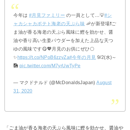
今年は
#月見ファミリー
の一員として…💡
#シ
ャカシャカポテト海老の天ぷら味
🦐が新登場❗ご
ま油が香る海老の天ぷら風味に鰹を効かせ、醤
油や香り高い生姜パウダーを加えた上品な天つ
ゆの風味です😋💖月見のお供にぜひ🌕
✨
https://t.co/NPoB6zzvZa
#今年の月見
9/2(水)～
🎑
pic.twitter.com/M7yrUwTyPe
— マクドナルド (@McDonaldsJapan)
August
31, 2020
「ごま油が香る海老の天ぷら風味に鰹を効かせ、醤油や