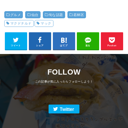
グルメ
仙台
旬な話題
若林区
マクドナルド
マック
ツイート
シェア
はてブ
送る
Pocket
FOLLOW
Twitter