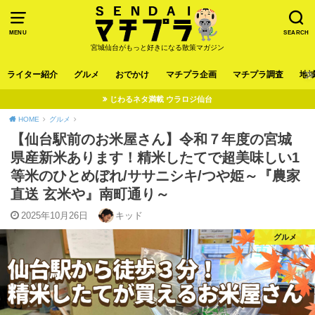
MENU
SEARCH
宮城仙台がもっと好きになる散策マガジン
ライター紹介
グルメ
おでかけ
マチプラ企画
マチプラ調査
地
じわるネタ満載 ウラロジ仙台
HOME
グルメ
【仙台駅前のお米屋さん】令和７年度の宮城
県産新米あります！精米したてで超美味しい1
等米のひとめぼれ/ササニシキ/つや姫～『農家
直送 玄米や』南町通り～
2025年10月26日
キッド
グルメ