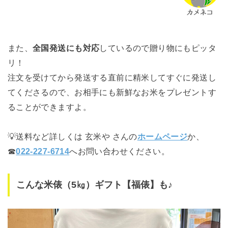
また、
全国発送にも対応
しているので贈り物にもピッタ
リ！
注文を受けてから発送する直前に精米してすぐに発送し
てくださるので、お相手にも新鮮なお米をプレゼントす
ることができますよ。
💡送料など詳しくは 玄米や さんの
ホームページ
か、
☎
022-227-6714
へお問い合わせください。
こんな米俵（5㎏）ギフト【福俵】も♪