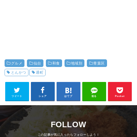
グルメ
仙台
和食
地域別
青葉区
とんかつ
通町
ツイート
シェア
はてブ
送る
Pocket
FOLLOW