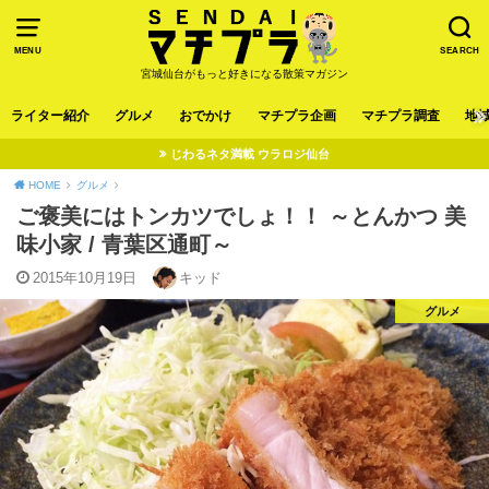
MENU
SEARCH
宮城仙台がもっと好きになる散策マガジン
ライター紹介
グルメ
おでかけ
マチプラ企画
マチプラ調査
地
じわるネタ満載 ウラロジ仙台
HOME
グルメ
ご褒美にはトンカツでしょ！！ ～とんかつ 美
味小家 / 青葉区通町～
2015年10月19日
キッド
グルメ