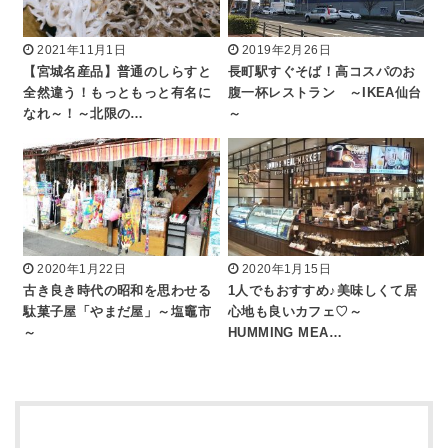
2021年11月1日
2019年2月26日
【宮城名産品】普通のしらすと
長町駅すぐそば！高コスパのお
全然違う！もっともっと有名に
腹一杯レストラン ～IKEA仙台
なれ～！～北限の…
～
2020年1月22日
2020年1月15日
古き良き時代の昭和を思わせる
1人でもおすすめ♪美味しくて居
駄菓子屋「やまだ屋」～塩竈市
心地も良いカフェ♡～
～
HUMMING MEA…