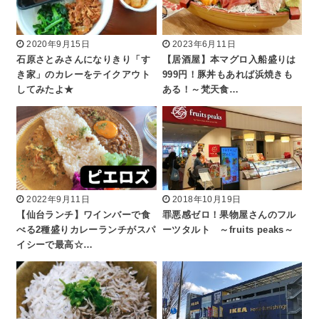
2020年9月15日
2023年6月11日
石原さとみさんになりきり「す
【居酒屋】本マグロ入船盛りは
き家」のカレーをテイクアウト
999円！豚丼もあれば浜焼きも
してみたよ★
ある！～梵天食…
2022年9月11日
2018年10月19日
【仙台ランチ】ワインバーで食
罪悪感ゼロ！果物屋さんのフル
べる2種盛りカレーランチがスパ
ーツタルト ～fruits peaks～
イシーで最高☆…