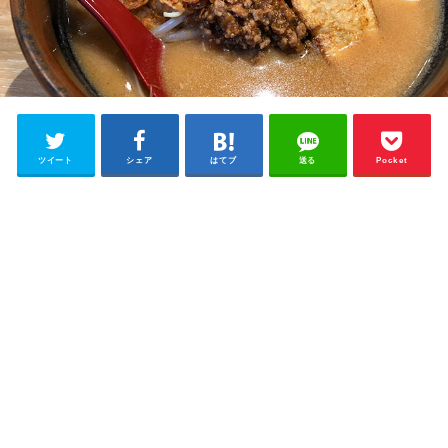
ツイート
シェア
はてブ
送る
Pocket