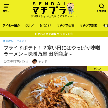
MENU
SEARCH
宮城仙台がもっと好きになる散策マガジン
ライター紹介
グルメ
おでかけ
マチプラ企画
マチプラ調査
地
じわるネタ満載 ウラロジ仙台
HOME
グルメ
フライドポテト！？寒い日にはやっぱり味噌
ラーメン～味噌乃屋 田所商店～
2018年9月27日
キッド
グルメ