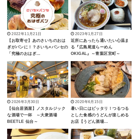
2022年11月21日
2023年1月27日
【お取寄せ】あのさいちのおは
近所にあったら通いたい心温ま
ぎがパンに！？さいち×パンセの
る『広島尾道らーめん
「究極のおはぎ…
OKIGAL』～青葉区宮町～
2026年3月30日
2020年6月15日
【仙台居酒屋】ノスタルジック
暑い日にはピッタリ！つるつる
な酒場で一杯 ～大衆酒場
とした食感のうどんが楽しめる
BEETLE 仙台～
お店【うどん酒場…