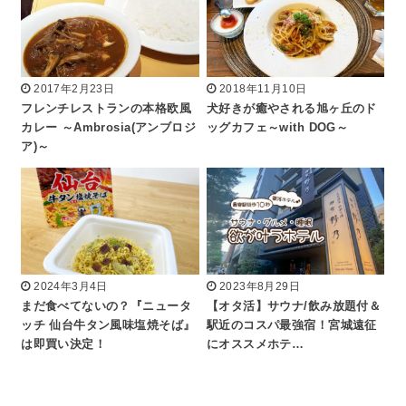
2017年2月23日
2018年11月10日
フレンチレストランの本格欧風
犬好きが癒やされる旭ヶ丘のド
カレー ～Ambrosia(アンブロジ
ッグカフェ～with DOG～
ア)～
2024年3月4日
2023年8月29日
まだ食べてないの？『ニュータ
【オタ活】サウナ/飲み放題付＆
ッチ 仙台牛タン風味塩焼そば』
駅近のコスパ最強宿！宮城遠征
は即買い決定！
にオススメホテ…