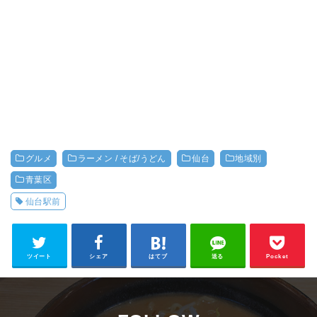
グルメ
ラーメン / そば/うどん
仙台
地域別
青葉区
仙台駅前
ツイート
シェア
はてブ
送る
Pocket