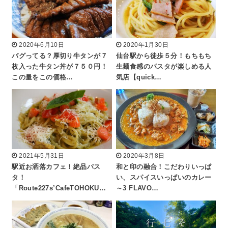
2020年6月10日
2020年1月30日
バグってる？厚切り牛タンが７
仙台駅から徒歩５分！もちもち
枚入った牛タン丼が７５０円！
生麺食感のパスタが楽しめる人
この量をこの価格…
気店【quick…
2021年5月31日
2020年3月8日
駅近お洒落カフェ！絶品パス
和と印の融合！こだわりいっぱ
タ！
い、スパイスいっぱいのカレー
「Route227s’CafeTOHOKU…
～3 FLAVO…