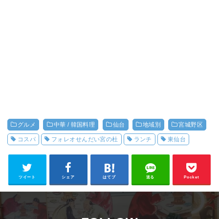
グルメ
中華 / 韓国料理
仙台
地域別
宮城野区
コスパ
フォレオせんだい宮の杜
ランチ
東仙台
ツイート
シェア
はてブ
送る
Pocket