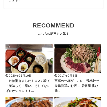
RECOMMEND
2020年11月19日
2017年2月3日
これは驚きました！コスパ良く
至福の一杯がここに。鴨出汁せ
て美味しくて早い、そしてなに
り鍋発祥のお店 ～居酒屋 侘び
げにオシャレ！！…
助～