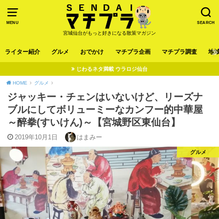
MENU
SEARCH
宮城仙台がもっと好きになる散策マガジン
ライター紹介
グルメ
おでかけ
マチプラ企画
マチプラ調査
地
じわるネタ満載 ウラロジ仙台
HOME
グルメ
ジャッキー・チェンはいないけど、リーズナ
ブルにしてボリューミーなカンフー的中華屋
～醉拳(すいけん)～【宮城野区東仙台】
2019年10月1日
はまみー
グルメ