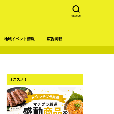
SEARCH
地域イベント情報
広告掲載
青葉区
宮城野区
太白区
若林区
泉区
オススメ！