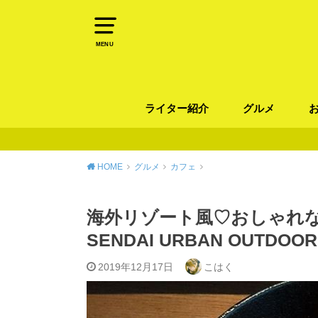
MENU
ライター紹介
グルメ
パン
ラーメン / そ
カレー
カフェ
スイーツ
和食
イタリアン / 
中華 / 韓国料理
エスニック料理
肉料理
魚料理
HOME
グルメ
カフェ
海外リゾート風♡おしゃれなお
SENDAI URBAN OUTD
2019年12月17日
こはく