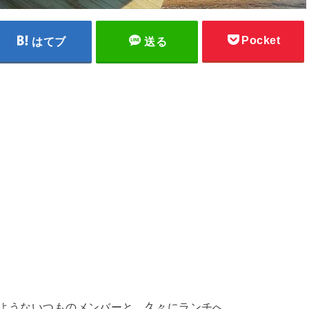
Pocket
はてブ
送る
のようないつものメンバーと、久々にランチへ。