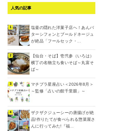
人気の記事
塩釜の隠れた洋菓子店へ！あんバ
ターシフォンとブールドネージュ
が絶品「フールセック・...
【仙台・そば】壱弐参（いろは）
横丁の名物立ち食いそば～丸富そ
ば～
マチプラ星座占い＜2026年8月＞
～監修「占いの館千里眼」～
ザクザクジューシーの唐揚げが絶
品!作りたてが食べられる惣菜屋さ
んに行ってみた!『福...