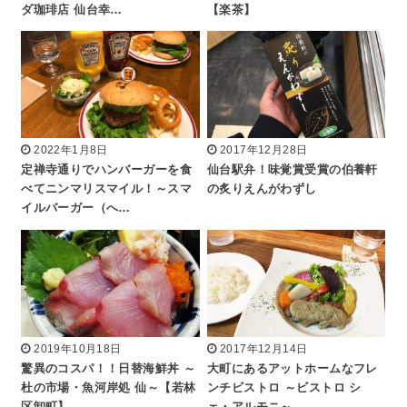
ダ珈琲店 仙台幸…
【楽茶】
2022年1月8日
2017年12月28日
定禅寺通りでハンバーガーを食
仙台駅弁！味覚賞受賞の伯養軒
べてニンマリスマイル！～スマ
の炙りえんがわずし
イルバーガー（へ…
2019年10月18日
2017年12月14日
驚異のコスパ！！日替海鮮丼 ～
大町にあるアットホームなフレ
杜の市場・魚河岸処 仙～【若林
ンチビストロ ～ビストロ シ
区卸町】
ェ・アルモニ～