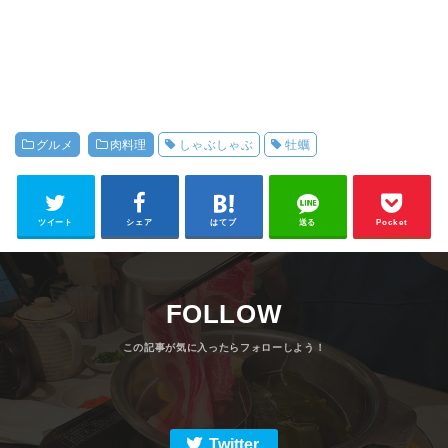
グルメ
肉料理
しゃぶしゃぶ
牡蠣
ツイート
シェア
はてブ
送る
Pocket
FOLLOW
Twitter