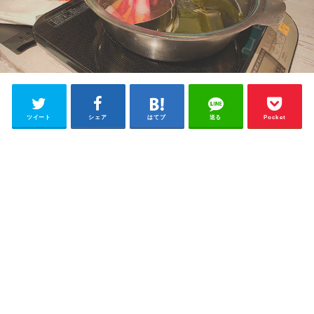
ツイート
シェア
はてブ
送る
Pocket