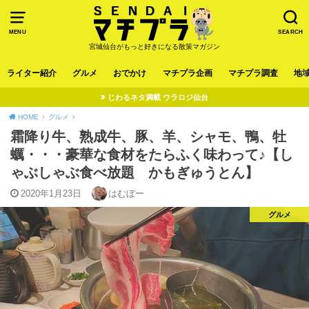
MENU
SEARCH
宮城仙台がもっと好きになる散策マガジン
ライター紹介
グルメ
おでかけ
マチプラ企画
マチプラ調査
地
じわるネタ満載 ウラロジ仙台
HOME
グルメ
霜降り牛、熟成牛、豚、羊、シャモ、鴨、牡
蠣・・・豪華な食材をたらふく味わって♪【し
ゃぶしゃぶ食べ放題 かもぎゅうとん】
2020年1月23日
はむぼー
グルメ