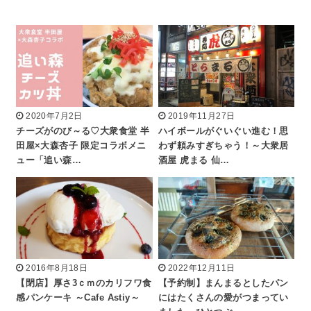
2020年7月2日
2019年11月27日
チーズがのび～る♡大衆食堂 半
ハイボールがぐいぐい進む！思
田屋×大森杏子 限定コラボメニ
わず頼みすぎちゃう！～大衆居
ュー「追い森…
酒屋 虎まる 仙…
2016年8月18日
2022年12月11日
【閉店】厚さ3ｃｍのカリフワ食
【予約制】まんまるとしたパン
感パンケーキ ～Cafe Astiy～
にはたくさんの愛がつまってい