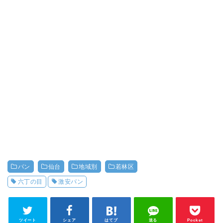
パン
仙台
地域別
若林区
六丁の目
激安パン
ツイート
シェア
はてブ
送る
Pocket