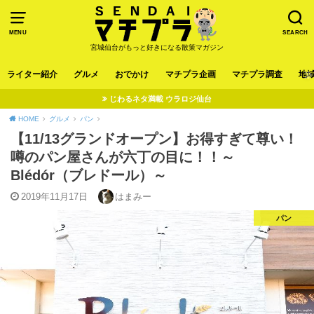
MENU
SEARCH
宮城仙台がもっと好きになる散策マガジン
ライター紹介
グルメ
おでかけ
マチプラ企画
マチプラ調査
地
じわるネタ満載 ウラロジ仙台
HOME
グルメ
パン
【11/13グランドオープン】お得すぎて尊い！
噂のパン屋さんが六丁の目に！！～
Blédór（ブレドール）～
2019年11月17日
はまみー
パン