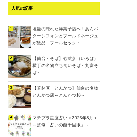
人気の記事
塩釜の隠れた洋菓子店へ！あんバ
ターシフォンとブールドネージュ
が絶品「フールセック・...
【仙台・そば】壱弐参（いろは）
横丁の名物立ち食いそば～丸富そ
ば～
【若林区・とんかつ】仙台の名物
とんかつ店～とんかつ杉～
マチプラ星座占い＜2026年8月＞
～監修「占いの館千里眼」～