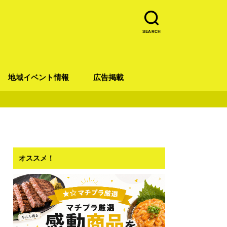
SEARCH
地域イベント情報
広告掲載
青葉区
宮城野区
太白区
若林区
泉区
オススメ！