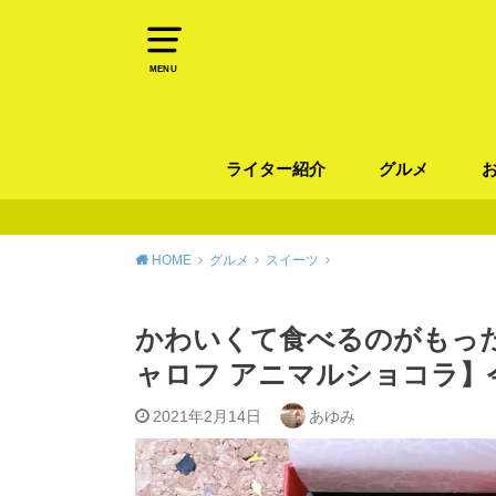
MENU
ライター紹介
グルメ
パン
ラーメン / そ
カレー
カフェ
スイーツ
和食
イタリアン / 
中華 / 韓国料理
エスニック料理
肉料理
魚料理
HOME
グルメ
スイーツ
かわいくて食べるのがもっ
ャロフ アニマルショコラ
2021年2月14日
あゆみ