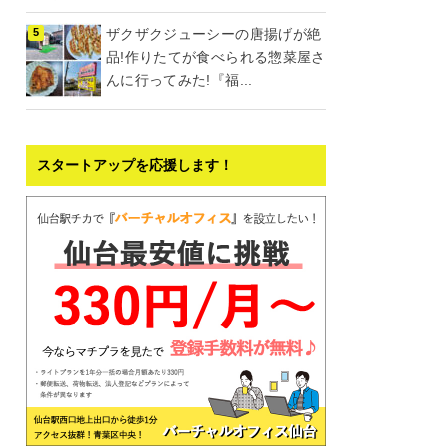
ザクザクジューシーの唐揚げが絶
品!作りたてが食べられる惣菜屋さ
んに行ってみた!『福...
スタートアップを応援します！