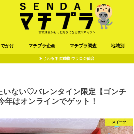
宮城仙台がもっと好きになる散策マガジン
おでかけ
マチプラ企画
マチプラ調査
地域別
じわるネタ満載 ウラロジ仙台
ば/うどん
フレンチ / スペイン
お店
施設
公園
お寺/神社/史跡
スポーツ
エンターティメント
オトアルキ
マチプラ企業訪問
ファッション
ブラミヤギ
マチプラ漫画
マチプラ小説
歴史
仙台
県北
県南
三陸
たいない♡バレンタイン限定【ゴンチ
】今年はオンラインでゲット！
スイーツ