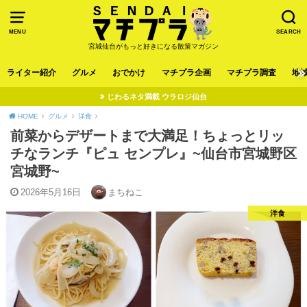
MENU
SEARCH
宮城仙台がもっと好きになる散策マガジン
ライター紹介
グルメ
おでかけ
マチプラ企画
マチプラ調査
地
じわるネタ満載 ウラロジ仙台
HOME
グルメ
洋食
前菜からデザートまで大満足！ちょっとリッ
チなランチ『ピュ センプレ』~仙台市宮城野区
宮城野~
2026年5月16日
まちねこ
洋食