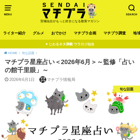
MENU
SEARCH
宮城仙台がもっと好きになる散策マガジン
ライター紹介
グルメ
おでかけ
マチプラ企画
マチプラ調査
地
じわるネタ満載 ウラロジ仙台
HOME
旬な話題
マチプラ星座占い＜2026年6月＞～監修「占い
の館千里眼」～
2026年6月1日
マチプラ情報局
旬な話題