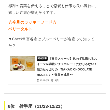
感謝の言葉を伝えることで恋愛も仕事も良い流れに。
嬉しい約束が増えそうです。
☆今月のラッキーフード☆
ベリータルト
▼Check!! 富谷市はブルーベリーが名産って知って
た？
【富谷スイーツ】思わず見惚れるス
イーツが満載♡チョコレートだけじゃない！
魅力たっぷりの『NAKAO CHOCOLATE
HOUSE 』〜富谷市成田〜
2023年11月18日
6位 射手座（11/23-12/21）