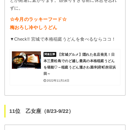
とが開運に繋がります。頑張りすぎる前に休息を忘れ
ずに。
☆今月のラッキーフード☆
梅おろし冷やしうどん
▼Check!! 宮城で本格稲庭うどんを食べるならココ！
【宮城グルメ】隠れた名店発見！日
本三景松島でのど越し最高の本格稲庭うどん
を堪能♡～稲庭うどん瀧さわ屋/利府町赤沼浜
田～
2022年11月14日
11位 乙女座（8/23-9/22）