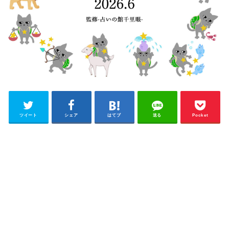
ツイート
シェア
はてブ
送る
Pocket