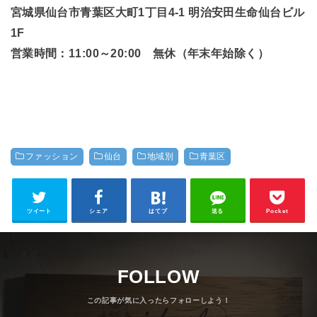
宮城県仙台市青葉区大町1丁目4-1 明治安田生命仙台ビル
1F
営業時間：11:00～20:00 無休（年末年始除く）
ファッション
仙台
地域別
青葉区
ツイート
シェア
はてブ
送る
Pocket
FOLLOW