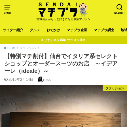
MENU
SEARCH
宮城仙台がもっと好きになる散策マガジン
ライター紹介
グルメ
おでかけ
マチプラ企画
マチプラ調査
地
じわるネタ満載 ウラロジ仙台
HOME
ファッション
【特別マチ割付】仙台でイタリア系セレクト
ショップとオーダースーツのお店 ～イデア
ーレ（ideale）～
2019年2月14日
hide
ファッション