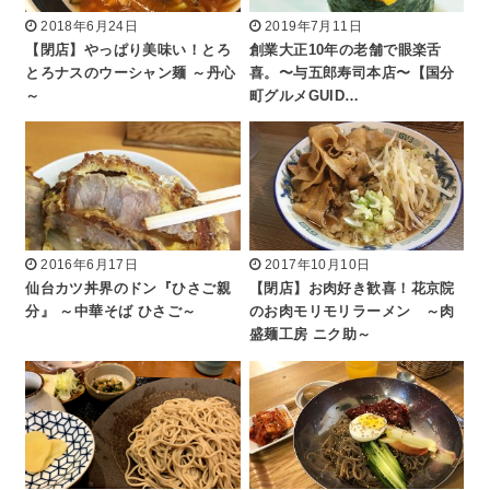
2018年6月24日
2019年7月11日
【閉店】やっぱり美味い！とろ
創業大正10年の老舗で眼楽舌
とろナスのウーシャン麺 ～丹心
喜。〜与五郎寿司本店〜【国分
～
町グルメGUID…
2016年6月17日
2017年10月10日
仙台カツ丼界のドン『ひさご親
【閉店】お肉好き歓喜！花京院
分』 ～中華そば ひさご～
のお肉モリモリラーメン ～肉
盛麺工房 ニク助～