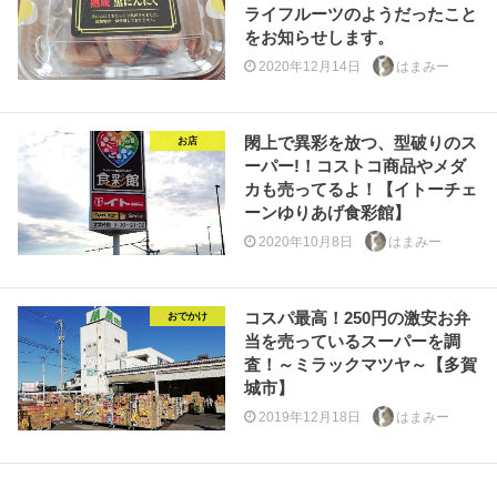
ライフルーツのようだったこと
をお知らせします。
2020年12月14日
はまみー
閖上で異彩を放つ、型破りのス
お店
ーパー!！コストコ商品やメダ
カも売ってるよ！【イトーチェ
ーンゆりあげ食彩館】
2020年10月8日
はまみー
コスパ最高！250円の激安お弁
おでかけ
当を売っているスーパーを調
査！～ミラックマツヤ～【多賀
城市】
2019年12月18日
はまみー