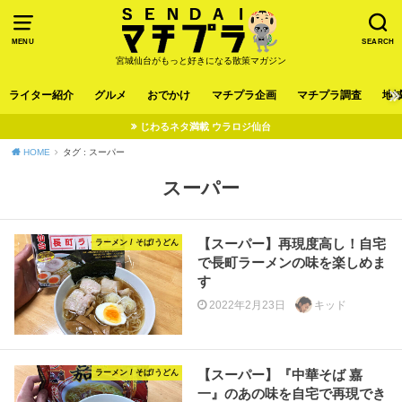
MENU
SEARCH
宮城仙台がもっと好きになる散策マガジン
ライター紹介
グルメ
おでかけ
マチプラ企画
マチプラ調査
地
じわるネタ満載 ウラロジ仙台
HOME
タグ : スーパー
スーパー
【スーパー】再現度高し！自宅
ラーメン / そば/うどん
で長町ラーメンの味を楽しめま
す
2022年2月23日
キッド
【スーパー】『中華そば 嘉
ラーメン / そば/うどん
一』のあの味を自宅で再現でき