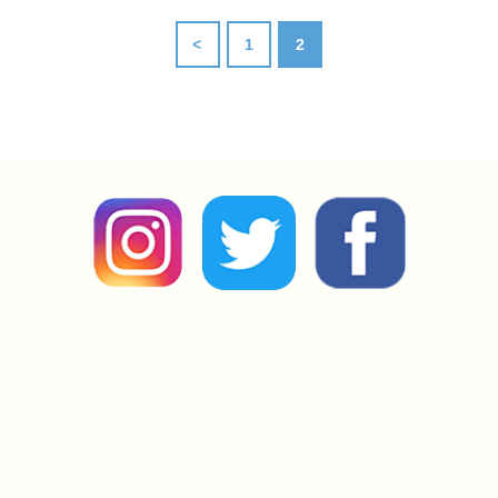
<
1
2