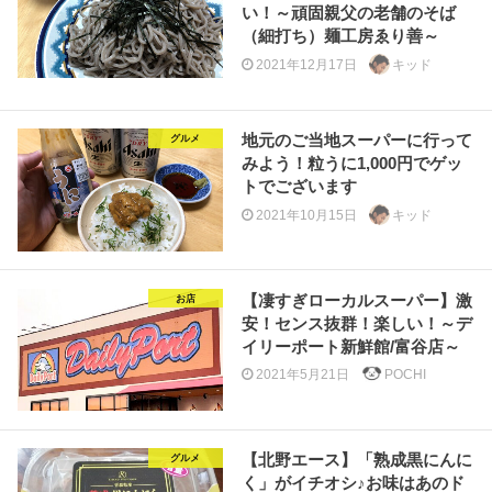
い！～頑固親父の老舗のそば
（細打ち）麺工房ゑり善～
2021年12月17日
キッド
地元のご当地スーパーに行って
グルメ
みよう！粒うに1,000円でゲッ
トでございます
2021年10月15日
キッド
【凄すぎローカルスーパー】激
お店
安！センス抜群！楽しい！～デ
イリーポート新鮮館/富谷店～
2021年5月21日
POCHI
【北野エース】「熟成黒にんに
グルメ
く」がイチオシ♪お味はあのド