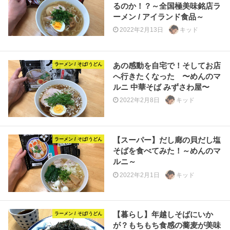
るのか！？～全国極美味銘店ラ
ーメン / アイランド食品～
2022年2月13日
キッド
あの感動を自宅で！そしてお店
ラーメン / そば/うどん
へ行きたくなった 〜めんのマ
ルニ 中華そば みずさわ屋〜
2022年2月8日
キッド
【スーパー】だし廊の貝だし塩
ラーメン / そば/うどん
そばを食べてみた！～めんのマ
ルニ～
2022年2月1日
キッド
【暮らし】年越しそばにいか
ラーメン / そば/うどん
が？もちもち食感の蕎麦が美味