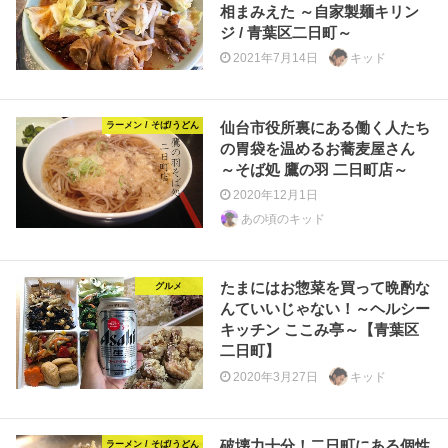
相まみえた ～自家製麺キリン
ジ / 青葉区二日町～
2021年7月14日
キッド
仙台市役所裏にある働く人たち
ラーメン / そば/うどん
の胃袋を温めるお蕎麦屋さん
～そば処 鷹の羽 二日町店～
2020年12月1日
あの頃のキッド
たまにはお惣菜を買って晩酌な
グルメ
んていいじゃない！～ヘルシー
キッチン ここみ亭～【青葉区
二日町】
2020年3月27日
キッド
破壊力十分！二日町にある個性
ラーメン / そば/うどん