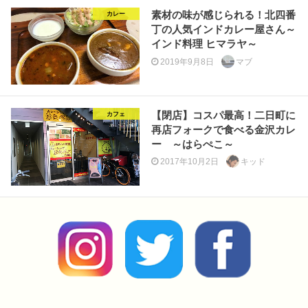
素材の味が感じられる！北四番
カレー
丁の人気インドカレー屋さん～
インド料理 ヒマラヤ～
2019年9月8日
マブ
【閉店】コスパ最高！二日町に
カフェ
再店フォークで食べる金沢カレ
ー ～はらぺこ～
2017年10月2日
キッド