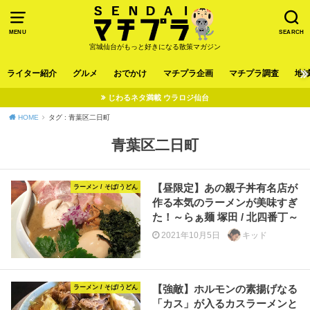
MENU
SEARCH
宮城仙台がもっと好きになる散策マガジン
ライター紹介
グルメ
おでかけ
マチプラ企画
マチプラ調査
地
じわるネタ満載 ウラロジ仙台
HOME
タグ : 青葉区二日町
青葉区二日町
【昼限定】あの親子丼有名店が
ラーメン / そば/うどん
作る本気のラーメンが美味すぎ
た！～らぁ麺 塚田 / 北四番丁～
2021年10月5日
キッド
【強敵】ホルモンの素揚げなる
ラーメン / そば/うどん
「カス」が入るカスラーメンと