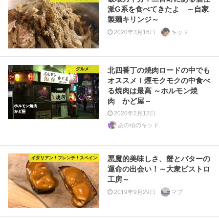
派G系を食べてきたよ ～自家
製麺キリンジ～
2020年3月16日
キッド
北四番丁の焼肉ロードの中でも
グルメ
オススメ！煙モクモクの中食べ
る焼肉は最高 ～ホルモン焼
肉 かど屋～
2020年2月12日
あの頃のキッド
悪魔的美味しさ、蟹とバターの
イタリアン / フレンチ / スペイン
運命の出会い！～大衆ビストロ
工房～
2019年9月29日
マブ