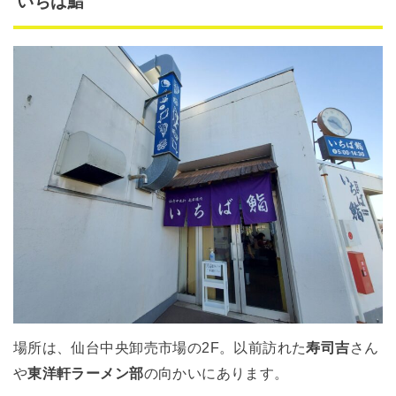
いちば鮨
場所は、仙台中央卸売市場の2F。以前訪れた
寿司吉
さん
や
東洋軒ラーメン部
の向かいにあります。