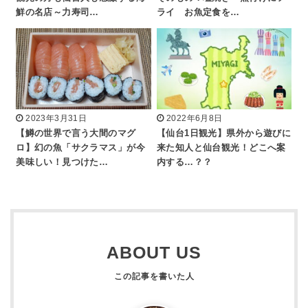
鮮の名店～力寿司…
ライ お魚定食を…
2023年3月31日
2022年6月8日
【鱒の世界で言う大間のマグ
【仙台1日観光】県外から遊びに
ロ】幻の魚「サクラマス」が今
来た知人と仙台観光！どこへ案
美味しい！見つけた…
内する…？？
ABOUT US