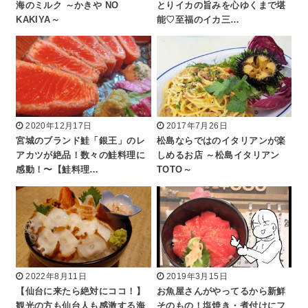
海のミルク ～かきや NO
とりイカの旨みを心ゆくまで堪
KAKIYA～
能♡至福のイカ三…
2020年12月17日
2017年7月26日
宮城のブランド鮭「銀王」のレ
松島ならではのイタリアンが楽
アカツが絶品！数々の鮭料理に
しめるお店 ～松島イタリアン
感動！〜【鮭料理…
TOTO～
2022年8月11日
2019年3月15日
【仙台に来たら絶対にココ！】
お魚屋さんがやってるから新鮮
観光の方も仙台人も感激する海
そのもの！塩焼き・煮付けにフ