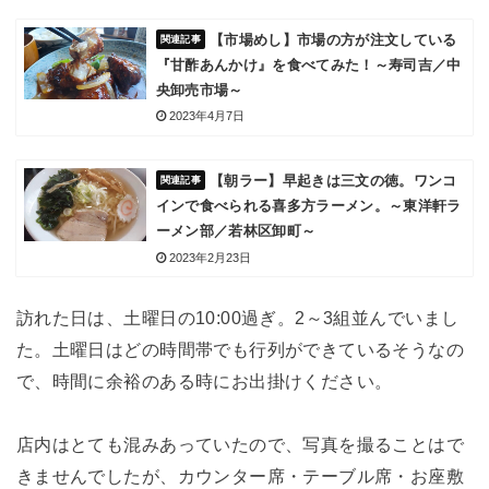
【市場めし】市場の方が注文している
『甘酢あんかけ』を食べてみた！～寿司吉／中
央卸売市場～
2023年4月7日
【朝ラー】早起きは三文の徳。ワンコ
インで食べられる喜多方ラーメン。～東洋軒ラ
ーメン部／若林区卸町～
2023年2月23日
訪れた日は、土曜日の10:00過ぎ。2～3組並んでいまし
た。土曜日はどの時間帯でも行列ができているそうなの
で、時間に余裕のある時にお出掛けください。
店内はとても混みあっていたので、写真を撮ることはで
きませんでしたが、カウンター席・テーブル席・お座敷