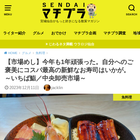
MENU
SEARCH
宮城仙台がもっと好きになる散策マガジン
ライター紹介
グルメ
おでかけ
マチプラ企画
マチプラ調査
地
じわるネタ満載 ウラロジ仙台
HOME
グルメ
魚料理
【市場めし】今年も1年頑張った。自分へのご
褒美にコスパ最高の新鮮なお寿司はいかが。
～いちば鮨／中央卸売市場～
2023年12月11日
jacklin
魚料理