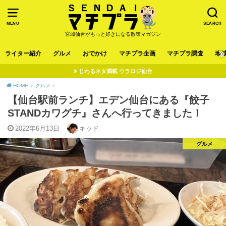
MENU
SEARCH
宮城仙台がもっと好きになる散策マガジン
ライター紹介
グルメ
おでかけ
マチプラ企画
マチプラ調査
地
じわるネタ満載 ウラロジ仙台
HOME
グルメ
【仙台駅前ランチ】エデン仙台にある『餃子
STANDカワグチ』さんへ行ってきました！
2022年6月13日
キッド
グルメ