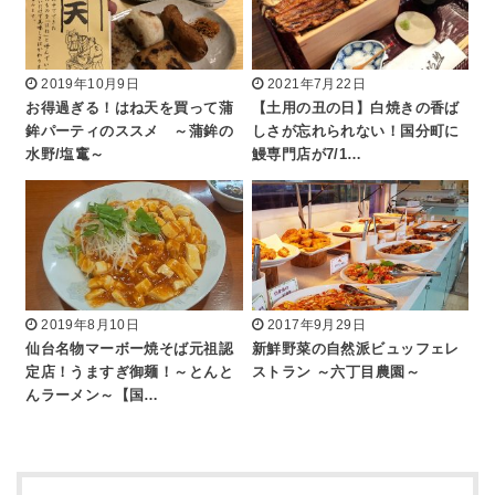
2019年10月9日
2021年7月22日
お得過ぎる！はね天を買って蒲
【土用の丑の日】白焼きの香ば
鉾パーティのススメ ～蒲鉾の
しさが忘れられない！国分町に
水野/塩竃～
鰻専門店が7/1…
2019年8月10日
2017年9月29日
仙台名物マーボー焼そば元祖認
新鮮野菜の自然派ビュッフェレ
定店！うますぎ御麺！～とんと
ストラン ～六丁目農園～
んラーメン～【国…