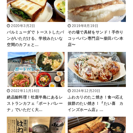
2020年3月2日
2019年8月19日
バルミューダで トーストしたパ
その場で具材をサンド！手作り
ンがいただける、学校みたいな
コッペパン専門店〜柴田パン本
空間のカフェと…
店〜
2022年11月16日
2024年12月20日
絶品鯨料理！牡鹿半島にあるレ
ふわカリのたこ焼き！食べ応え
ストランカフェ「ポートバレー
抜群のたい焼き！『たい喜 カ
ナ」でいただく大…
インズホーム店』…