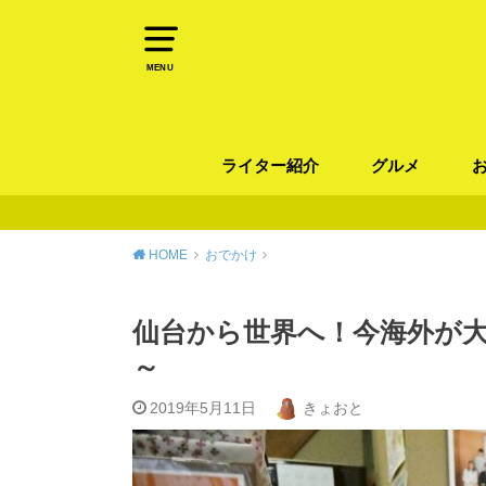
MENU
ライター紹介
グルメ
パン
ラーメン / そ
カレー
カフェ
スイーツ
和食
イタリアン / 
中華 / 韓国料理
エスニック料理
肉料理
魚料理
HOME
おでかけ
仙台から世界へ！今海外が
～
2019年5月11日
きょおと