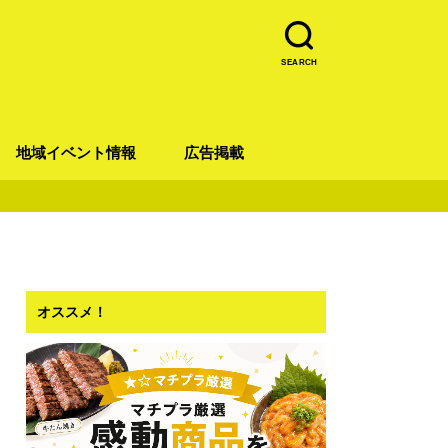
SEARCH
地域イベント情報
広告掲載
青葉区
宮城野区
太白区
若林区
泉区
オススメ！