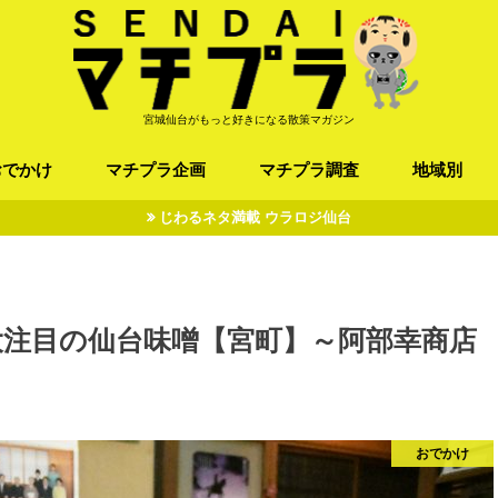
宮城仙台がもっと好きになる散策マガジン
おでかけ
マチプラ企画
マチプラ調査
地域別
じわるネタ満載 ウラロジ仙台
ば/うどん
フレンチ / スペイン
お店
施設
公園
お寺/神社/史跡
スポーツ
エンターティメント
オトアルキ
マチプラ企業訪問
ファッション
ブラミヤギ
マチプラ漫画
マチプラ小説
歴史
仙台
県北
県南
三陸
大注目の仙台味噌【宮町】～阿部幸商店
おでかけ