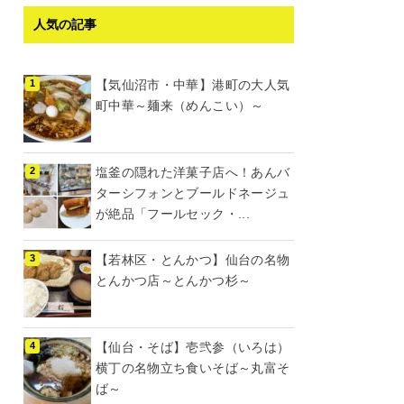
人気の記事
【気仙沼市・中華】港町の大人気
町中華～麺来（めんこい）～
塩釜の隠れた洋菓子店へ！あんバ
ターシフォンとブールドネージュ
が絶品「フールセック・...
【若林区・とんかつ】仙台の名物
とんかつ店～とんかつ杉～
【仙台・そば】壱弐参（いろは）
横丁の名物立ち食いそば～丸富そ
ば～