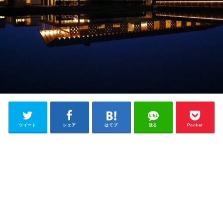
ツイート
シェア
はてブ
送る
Pocket