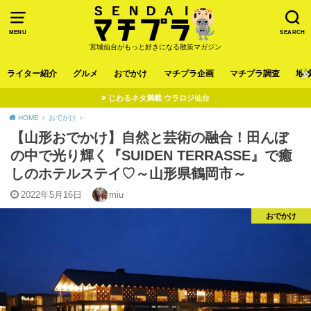
MENU
SEARCH
宮城仙台がもっと好きになる散策マガジン
ライター紹介
グルメ
おでかけ
マチプラ企画
マチプラ調査
地
じわるネタ満載 ウラロジ仙台
HOME
おでかけ
【山形おでかけ】自然と芸術の融合！田んぼ
の中で光り輝く『SUIDEN TERRASSE』で癒
しのホテルステイ♡～山形県鶴岡市～
2022年5月16日
miu
おでかけ