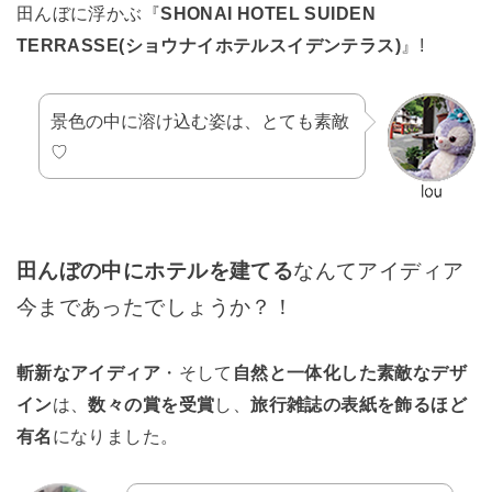
田んぼに浮かぶ『
SHONAI HOTEL SUIDEN
TERRASSE(ショウナイホテルスイデンテラス)
』!
景色の中に溶け込む姿は、とても素敵
♡
田んぼの中にホテルを建てる
なんてアイディア
今まであったでしょうか？！
斬新なアイディア
・そして
自然と一体化した素敵なデザ
イン
は、
数々の賞を受賞
し、
旅行雑誌の表紙を飾るほど
有名
になりました。