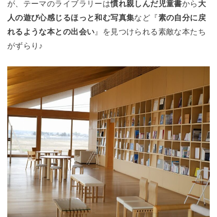
が、テーマのライブラリーは
慣れ親しんだ児童書
から
大
人の遊び心感じるほっと和む写真集
など『
素の自分に戻
れるような本との出会い
』を見つけられる素敵な本たち
がずらり♪