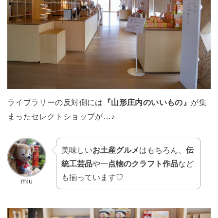
ライブラリーの反対側には
『山形庄内のいいもの』
が集
まったセレクトショップが…♪
美味しい
お土産グルメ
はもちろん、
伝
統工芸品
や一
点物のクラフト作品
など
も揃っています♡