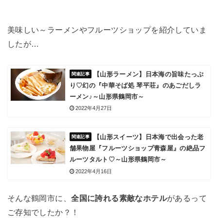
美味しい～ラーメンやフルーツショップを紹介していま
したが…
【山形ラーメン】日本海の旨味たっぷ
り♡幻の『中華そば処 琴平荘』のあごだしラ
ーメン♪～山形県鶴岡市～
2022年4月27日
【山形スイーツ】日本海で出会った老
舗果物屋『フルーツショップ青森屋』の絶品フ
ルーツタルト♡～山形県鶴岡市～
2022年4月16日
そんな鶴岡市に、
全国に誇れる素敵なホテル
があるって
ご存知でしたか？！