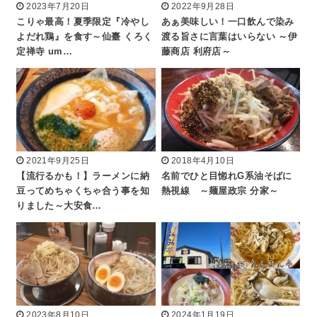
2023年7月20日
2022年9月28日
こりゃ最高！夏季限定『冷やし
あぁ美味しい！一口飲んで染み
よだれ鶏』を食す～仙臺 くろく
渡る旨さに言葉はいらない ～伊
定禅寺 um…
藤商店 利府店～
2021年9月25日
2018年4月10日
【流行るかも！】ラーメンに納
名前でひと目惚れG系油そばに
豆ってめちゃくちゃ合う事を知
熱視線 ～麺屋政宗 分家～
りました～大安食…
2023年8月10日
2024年1月19日