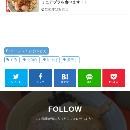
ミニアブラを食べます！！
2021年12月28日
ラーメン / そば/うどん
Ｇ系
北仙台
油そば
煮干し
ツイート
シェア
はてブ
送る
Pocket
FOLLOW