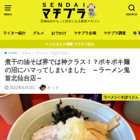
MENU
SEARCH
宮城仙台がもっと好きになる散策マガジン
ライター紹介
グルメ
おでかけ
マチプラ企画
マチプラ調査
地
じわるネタ満載 ウラロジ仙台
HOME
グルメ
ラーメン / そば/うどん
煮干の油そば界では神クラス！？ポキポキ麺
の沼にハマってしまいました ～ラーメン鬼
首北仙台店～
2022年6月2日
キッド
ラーメン / そば/うどん