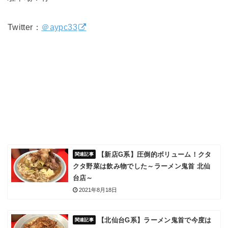
Twitter：
＠aypc33
【新店G系】圧倒的ボリューム！クタ
クタ野菜は飲み物でした～ラーメン鬼首 北仙
台店～
2021年8月18日
【北仙台G系】ラーメン鬼首で今度は