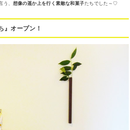
言う、
想像の遥か上を行く素敵な和菓子
たちでした～♡
めいち』オープン！