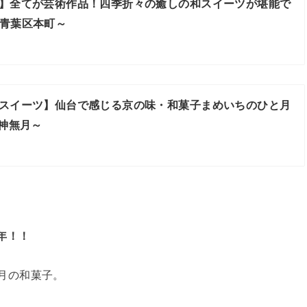
】全てが芸術作品！四季折々の癒しの和スイーツが堪能で
青葉区本町～
スイーツ】仙台で感じる京の味・和菓子まめいちのひと月
 神無月～
周年！！
月の和菓子。