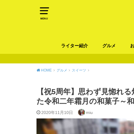
MENU
ライター紹介
グルメ
パン
ラーメン / そ
カレー
カフェ
スイーツ
和食
イタリアン / 
中華 / 韓国料理
エスニック料理
肉料理
魚料理
HOME
グルメ
スイーツ
【祝5周年】思わず見惚れる
た令和二年霜月の和菓子～
2020年11月10日
miu