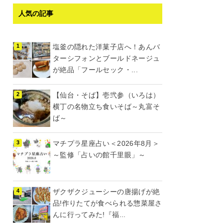
人気の記事
塩釜の隠れた洋菓子店へ！あんバ
ターシフォンとブールドネージュ
が絶品「フールセック・...
【仙台・そば】壱弐参（いろは）
横丁の名物立ち食いそば～丸富そ
ば～
マチプラ星座占い＜2026年8月＞
～監修「占いの館千里眼」～
ザクザクジューシーの唐揚げが絶
品!作りたてが食べられる惣菜屋さ
んに行ってみた!『福...