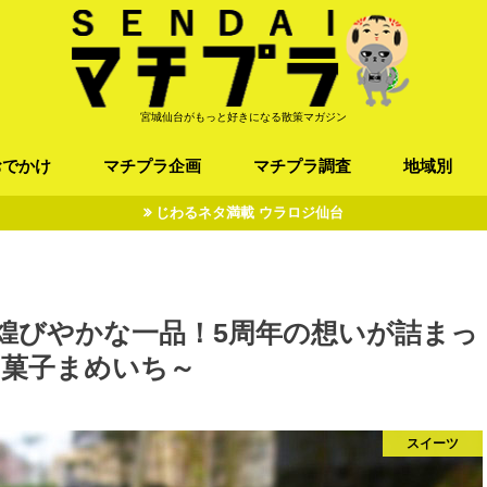
宮城仙台がもっと好きになる散策マガジン
おでかけ
マチプラ企画
マチプラ調査
地域別
じわるネタ満載 ウラロジ仙台
ば/うどん
フレンチ / スペイン
お店
施設
公園
お寺/神社/史跡
スポーツ
エンターティメント
オトアルキ
マチプラ企業訪問
ファッション
ブラミヤギ
マチプラ漫画
マチプラ小説
歴史
仙台
県北
県南
三陸
煌びやかな一品！5周年の想いが詰まっ
和菓子まめいち～
スイーツ