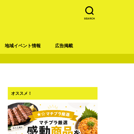
SEARCH
地域イベント情報
広告掲載
青葉区
宮城野区
太白区
若林区
泉区
オススメ！