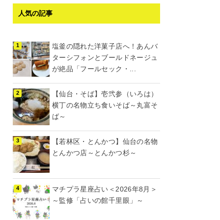
人気の記事
塩釜の隠れた洋菓子店へ！あんバ
ターシフォンとブールドネージュ
が絶品「フールセック・...
【仙台・そば】壱弐参（いろは）
横丁の名物立ち食いそば～丸富そ
ば～
【若林区・とんかつ】仙台の名物
とんかつ店～とんかつ杉～
マチプラ星座占い＜2026年8月＞
～監修「占いの館千里眼」～