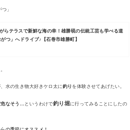
がつ」
がらテラスで新鮮な海の幸！雄勝硯の伝統工芸も学べる道
おがつ」へドライブ♪【石巻市雄勝町】
た。
が、水の生き物大好きケロ太に
釣り
を体験させてあげたい。
釣り堀
だ危なそう…
というわけで
に行ってみることにしたの
からの季節にオススメ！