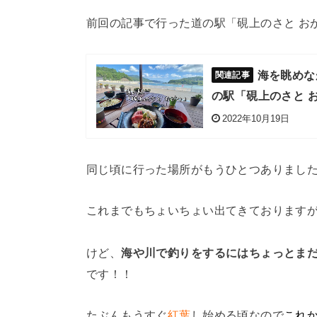
前回の記事で行った道の駅「硯上のさと お
海を眺めな
の駅「硯上のさと 
2022年10月19日
同じ頃に行った場所がもうひとつありまし
これまでもちょいちょい出てきております
けど、
海や川で釣りをするにはちょっとま
です！！
たぶんもうすぐ
紅葉
し始める頃なので
これ