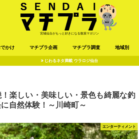
宮城仙台がもっと好きになる散策マガジン
おでかけ
マチプラ企画
マチプラ調査
地域別
じわるネタ満載 ウラロジ仙台
ば/うどん
フレンチ / スペイン
お店
施設
公園
お寺/神社/史跡
スポーツ
エンターティメント
オトアルキ
マチプラ企業訪問
ファッション
ブラミヤギ
マチプラ漫画
マチプラ小説
歴史
仙台
県北
県南
三陸
焼！楽しい・美味しい・景色も綺麗な釣
軽に自然体験！～川崎町～
エンターティメント