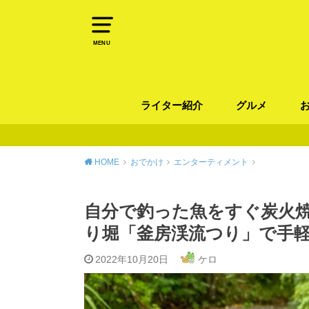
MENU
ライター紹介
グルメ
パン
ラーメン / そ
カレー
カフェ
スイーツ
和食
イタリアン / 
中華 / 韓国料理
エスニック料理
肉料理
魚料理
HOME
おでかけ
エンターティメント
自分で釣った魚をすぐ炭火
り堀「釜房渓流つり」で手
2022年10月20日
ケロ