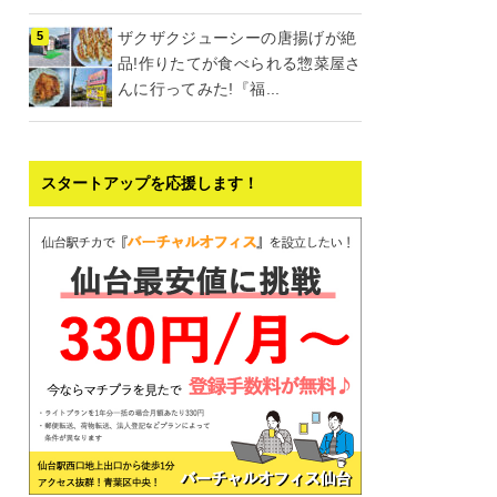
ザクザクジューシーの唐揚げが絶
品!作りたてが食べられる惣菜屋さ
んに行ってみた!『福...
スタートアップを応援します！