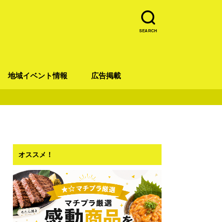
SEARCH
地域イベント情報
広告掲載
青葉区
宮城野区
太白区
若林区
泉区
オススメ！