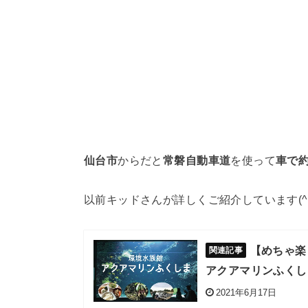
仙台市
からだと
常磐自動車道
を使って
車で約
以前キッドさんが詳しくご紹介しています(^^
【めちゃ楽
アクアマリンふくしま
2021年6月17日