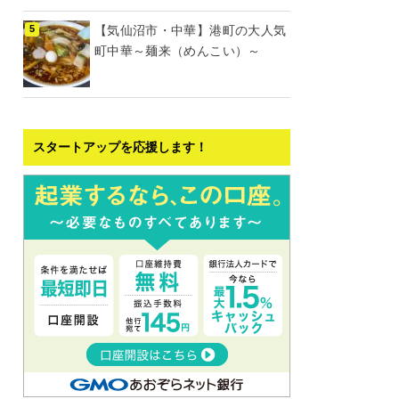
【気仙沼市・中華】港町の大人気
町中華～麺来（めんこい）～
スタートアップを応援します！