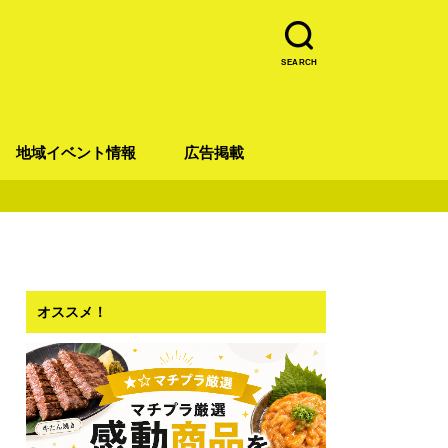
SEARCH
地域イベント情報
広告掲載
青葉区
宮城野区
太白区
若林区
泉区
オススメ！