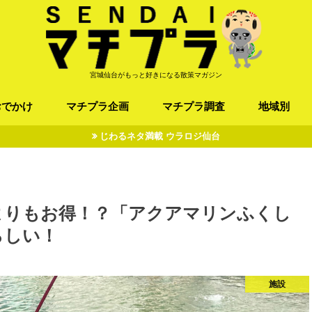
宮城仙台がもっと好きになる散策マガジン
おでかけ
マチプラ企画
マチプラ調査
地域別
じわるネタ満載 ウラロジ仙台
ば/うどん
フレンチ / スペイン
お店
施設
公園
お寺/神社/史跡
スポーツ
エンターティメント
オトアルキ
マチプラ企業訪問
ファッション
ブラミヤギ
マチプラ漫画
マチプラ小説
歴史
仙台
県北
県南
三陸
よりもお得！？「アクアマリンふくし
らしい！
施設