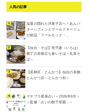
人気の記事
塩釜の隠れた洋菓子店へ！あんバ
ターシフォンとブールドネージュ
が絶品「フールセック・...
【仙台・そば】壱弐参（いろは）
横丁の名物立ち食いそば～丸富そ
ば～
【若林区・とんかつ】仙台の名物
とんかつ店～とんかつ杉～
マチプラ星座占い＜2026年8月＞
～監修「占いの館千里眼」～