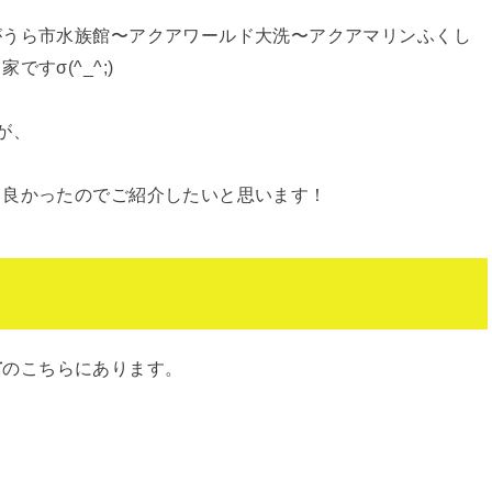
がうら市水族館〜アクアワールド大洗〜アクアマリンふくし
ですσ(^_^;)
が、
も良かったのでご紹介したいと思います！
市
のこちらにあります。