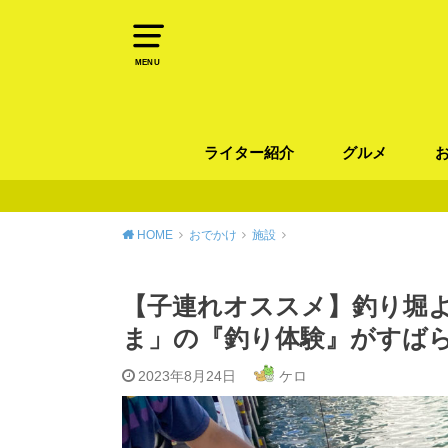
MENU
ライター紹介
グルメ
パン
ラーメン / そ
カレー
カフェ
スイーツ
和食
イタリアン / 
中華 / 韓国料理
エスニック料理
肉料理
魚料理
HOME
おでかけ
施設
【子連れオススメ】釣り堀
ま」の『釣り体験』がすば
2023年8月24日
ケロ