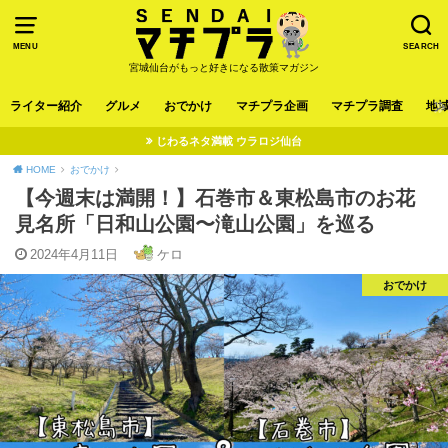
MENU
SEARCH
宮城仙台がもっと好きになる散策マガジン
ライター紹介
グルメ
おでかけ
マチプラ企画
マチプラ調査
地
じわるネタ満載 ウラロジ仙台
HOME
おでかけ
【今週末は満開！】石巻市＆東松島市のお花
見名所「日和山公園〜滝山公園」を巡る
2024年4月11日
ケロ
おでかけ