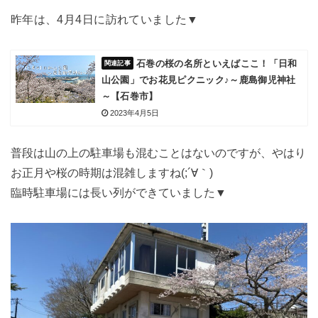
昨年は、4月4日に訪れていました▼
石巻の桜の名所といえばここ！「日和
山公園」でお花見ピクニック♪～鹿島御児神社
～【石巻市】
2023年4月5日
普段は山の上の駐車場も混むことはないのですが、やはり
お正月や桜の時期は混雑しますね(;´∀｀)
臨時駐車場には長い列ができていました▼